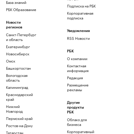
База знаний
Подписка на РБК
РБК Образование
Корпоративная
подписка
Новости
регионов
Уведомления
Санкт-Петербург
RSS Новости
и область
Екатеринбург
РБК
Новосибирск
О компании
Омск
Контактная
Башкортостан
информация
Вологодская
Редакция
область
Размещение
Калининград
рекламы
Краснодарский
край
Другие
Нижний
продукты
Новгород
РБК
Пермский край
Облако для
бизнеса
Ростов-на-Дону
Корпоративный
Татарстан