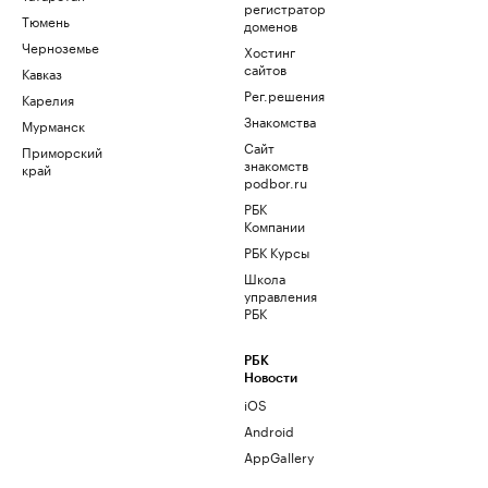
регистратор
Тюмень
доменов
Черноземье
Хостинг
сайтов
Кавказ
Рег.решения
Карелия
Знакомства
Мурманск
Сайт
Приморский
знакомств
край
podbor.ru
РБК
Компании
РБК Курсы
Школа
управления
РБК
РБК
Новости
iOS
Android
AppGallery