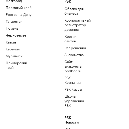
Новгород
РБК
Пермский край
Облако для
бизнеса
Ростов-на-Дону
Корпоративный
Татарстан
регистратор
Тюмень
доменов
Черноземье
Хостинг
сайтов
Кавказ
Рег.решения
Карелия
Знакомства
Мурманск
Сайт
Приморский
знакомств
край
podbor.ru
РБК
Компании
РБК Курсы
Школа
управления
РБК
РБК
Новости