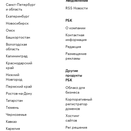
Уведомления
Санкт-Петербург
RSS Новости
и область
Екатеринбург
РБК
Новосибирск
О компании
Омск
Контактная
Башкортостан
информация
Вологодская
Редакция
область
Размещение
Калининград
рекламы
Краснодарский
край
Другие
Нижний
продукты
Новгород
РБК
Пермский край
Облако для
бизнеса
Ростов-на-Дону
Корпоративный
Татарстан
регистратор
Тюмень
доменов
Черноземье
Хостинг
сайтов
Кавказ
Рег.решения
Карелия