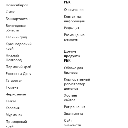
РБК
Новосибирск
О компании
Омск
Контактная
Башкортостан
информация
Вологодская
Редакция
область
Размещение
Калининград
рекламы
Краснодарский
край
Другие
Нижний
продукты
Новгород
РБК
Пермский край
Облако для
бизнеса
Ростов-на-Дону
Корпоративный
Татарстан
регистратор
Тюмень
доменов
Черноземье
Хостинг
сайтов
Кавказ
Рег.решения
Карелия
Знакомства
Мурманск
Сайт
Приморский
знакомств
край