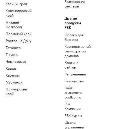
Размещение
Калининград
рекламы
Краснодарский
край
Другие
Нижний
продукты
Новгород
РБК
Пермский край
Облако для
бизнеса
Ростов-на-Дону
Корпоративный
Татарстан
регистратор
Тюмень
доменов
Черноземье
Хостинг
сайтов
Кавказ
Рег.решения
Карелия
Знакомства
Мурманск
Сайт
Приморский
знакомств
край
podbor.ru
РБК
Компании
РБК Курсы
Школа
управления