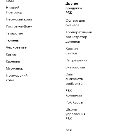
Другие
Нижний
продукты
Новгород
РБК
Пермский край
Облако для
бизнеса
Ростов-на-Дону
Корпоративный
Татарстан
регистратор
Тюмень
доменов
Черноземье
Хостинг
сайтов
Кавказ
Рег.решения
Карелия
Знакомства
Мурманск
Сайт
Приморский
знакомств
край
podbor.ru
РБК
Компании
РБК Курсы
Школа
управления
РБК