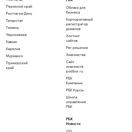
РБК
Пермский край
Облако для
бизнеса
Ростов-на-Дону
Корпоративный
Татарстан
регистратор
Тюмень
доменов
Черноземье
Хостинг
сайтов
Кавказ
Рег.решения
Карелия
Знакомства
Мурманск
Сайт
Приморский
знакомств
край
podbor.ru
РБК
Компании
РБК Курсы
Школа
управления
РБК
РБК
Новости
iOS