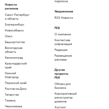
подписка
Новости
регионов
Уведомления
Санкт-Петербург
RSS Новости
и область
Екатеринбург
РБК
Новосибирск
О компании
Омск
Контактная
Башкортостан
информация
Вологодская
Редакция
область
Размещение
Калининград
рекламы
Краснодарский
край
Другие
Нижний
продукты
Новгород
РБК
Пермский край
Облако для
бизнеса
Ростов-на-Дону
Корпоративный
Татарстан
регистратор
Тюмень
доменов
Черноземье
Хостинг