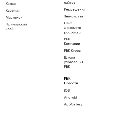
сайтов
Кавказ
Рег.решения
Карелия
Знакомства
Мурманск
Сайт
Приморский
знакомств
край
podbor.ru
РБК
Компании
РБК Курсы
Школа
управления
РБК
РБК
Новости
iOS
Android
AppGallery