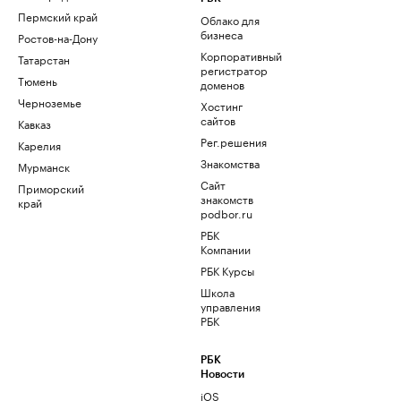
Пермский край
Облако для
бизнеса
Ростов-на-Дону
Корпоративный
Татарстан
регистратор
Тюмень
доменов
Черноземье
Хостинг
сайтов
Кавказ
Рег.решения
Карелия
Знакомства
Мурманск
Сайт
Приморский
знакомств
край
podbor.ru
РБК
Компании
РБК Курсы
Школа
управления
РБК
РБК
Новости
iOS