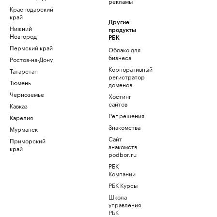
рекламы
Краснодарский
край
Другие
Нижний
продукты
Новгород
РБК
Пермский край
Облако для
бизнеса
Ростов-на-Дону
Корпоративный
Татарстан
регистратор
Тюмень
доменов
Черноземье
Хостинг
сайтов
Кавказ
Рег.решения
Карелия
Знакомства
Мурманск
Сайт
Приморский
знакомств
край
podbor.ru
РБК
Компании
РБК Курсы
Школа
управления
РБК