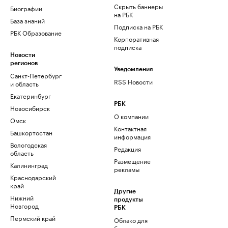
Скрыть баннеры
Биографии
на РБК
База знаний
Подписка на РБК
РБК Образование
Корпоративная
подписка
Новости
регионов
Уведомления
Санкт-Петербург
RSS Новости
и область
Екатеринбург
РБК
Новосибирск
О компании
Омск
Контактная
Башкортостан
информация
Вологодская
Редакция
область
Размещение
Калининград
рекламы
Краснодарский
край
Другие
Нижний
продукты
Новгород
РБК
Пермский край
Облако для
бизнеса