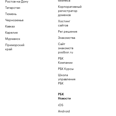
Ростов-на-Дону
Корпоративный
Татарстан
регистратор
Тюмень
доменов
Черноземье
Хостинг
сайтов
Кавказ
Рег.решения
Карелия
Знакомства
Мурманск
Сайт
Приморский
знакомств
край
podbor.ru
РБК
Компании
РБК Курсы
Школа
управления
РБК
РБК
Новости
iOS
Android