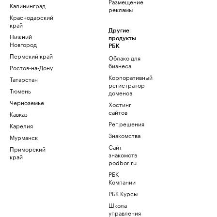
Размещение
Калининград
рекламы
Краснодарский
край
Другие
Нижний
продукты
Новгород
РБК
Пермский край
Облако для
бизнеса
Ростов-на-Дону
Корпоративный
Татарстан
регистратор
Тюмень
доменов
Черноземье
Хостинг
сайтов
Кавказ
Рег.решения
Карелия
Знакомства
Мурманск
Сайт
Приморский
знакомств
край
podbor.ru
РБК
Компании
РБК Курсы
Школа
управления