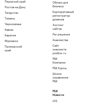
Пермский край
Облако для
бизнеса
Ростов-на-Дону
Корпоративный
Татарстан
регистратор
Тюмень
доменов
Черноземье
Хостинг
сайтов
Кавказ
Рег.решения
Карелия
Знакомства
Мурманск
Сайт
Приморский
знакомств
край
podbor.ru
РБК
Компании
РБК Курсы
Школа
управления
РБК
РБК
Новости
iOS