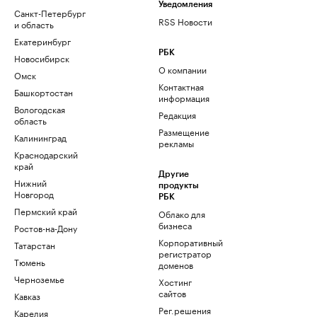
Уведомления
Санкт-Петербург
RSS Новости
и область
Екатеринбург
РБК
Новосибирск
О компании
Омск
Контактная
Башкортостан
информация
Вологодская
Редакция
область
Размещение
Калининград
рекламы
Краснодарский
край
Другие
Нижний
продукты
Новгород
РБК
Пермский край
Облако для
бизнеса
Ростов-на-Дону
Корпоративный
Татарстан
регистратор
Тюмень
доменов
Черноземье
Хостинг
сайтов
Кавказ
Рег.решения
Карелия