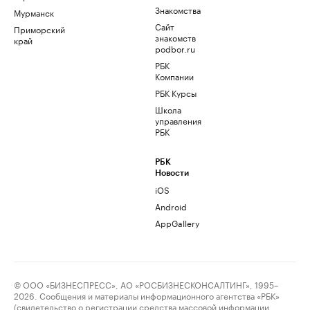
Знакомства
Мурманск
Сайт
Приморский
знакомств
край
podbor.ru
РБК
Компании
РБК Курсы
Школа
управления
РБК
РБК
Новости
iOS
Android
AppGallery
© ООО «БИЗНЕСПРЕСС», АО «РОСБИЗНЕСКОНСАЛТИНГ», 1995–
2026. Сообщения и материалы информационного агентства «РБК»
(свидетельство о регистрации средства массовой информации