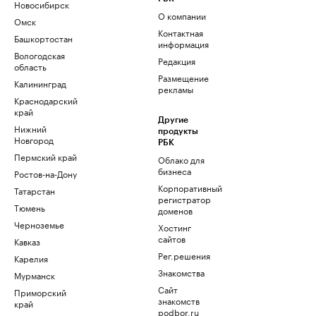
Новосибирск
О компании
Омск
Контактная
Башкортостан
информация
Вологодская
Редакция
область
Размещение
Калининград
рекламы
Краснодарский
край
Другие
Нижний
продукты
Новгород
РБК
Пермский край
Облако для
бизнеса
Ростов-на-Дону
Корпоративный
Татарстан
регистратор
Тюмень
доменов
Черноземье
Хостинг
сайтов
Кавказ
Рег.решения
Карелия
Знакомства
Мурманск
Сайт
Приморский
знакомств
край
podbor.ru