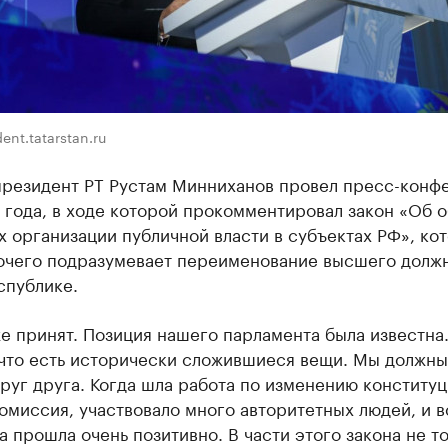
ent.tatarstan.ru
президент РТ Рустам Минниханов провел пресс-конф
 года, в ходе которой прокомментировал закон «Об 
 организации публичной власти в субъектах РФ», ко
очего подразумевает переименование высшего долж
спублике.
е принят. Позиция нашего парламента была известна
 что есть исторически сложившиеся вещи. Мы должны
руг друга. Когда шла работа по изменению конституц
омиссия, участвовало много авторитетных людей, и в
 прошла очень позитивно. В части этого закона не т