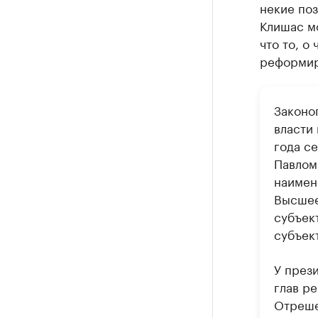
некие поз
Клишас мо
что то, о
реформиро
Законо
власти
года с
Павлом
наимен
Высшее
субъек
субъек
У през
глав р
Отреше