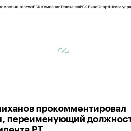
жимость
Autonews
РБК Компании
Телеканал
РБК Вино
Спорт
Школа упра
ипто
РБК Бизнес-среда
Дискуссионный клуб
Исследования
Кредитные 
рагентов
Политика
Экономика
Бизнес
Технологии и медиа
Финансы
Рын
иханов прокомментировал
н, переименующий должнос
идента РТ