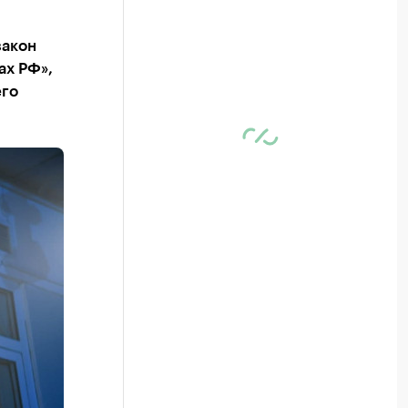
закон
ах РФ»,
его