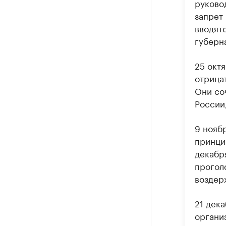
руковод
запрет
вводят
губерн
25 окт
отрица
Они со
России
9 нояб
принци
декабря
проголо
воздер
21 дек
организ