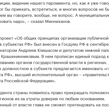
иции, видение нашего парламента, но, как я уже гово
г бы приехать, встретиться, и многих вопросов не бы
 чем вы говорите, вообще, не вопрос. А муниципальну
вать надо», – сказал Минниханов.
проект «Об общих принципах организации публичной
 в субъектах РФ» был внесен в Госдуму РФ в сентябр
енатором Андреем Клишасом и депутатом нижней пал
 Крашенинниковым. В нем прописан единый подход к
ованию органов государственной власти в регионах.
 должностное в субъекте предлагается именовать «г
та РФ», высший исполнительный орган – «правительс
та Российской Федерации».
идента страны появилось право прекращать полномоч
егионов из-за утраты доверия по любым основаниям.
нный от власти глава не сможет претендовать на пос