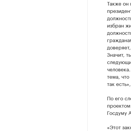
Также он 
президент
должности
избран жи
должности
гражданам
доверяет,
Значит, т
следующи
человека.
тема, что
так есть»
По его сл
проектом 
Госдуму 
«Этот зак