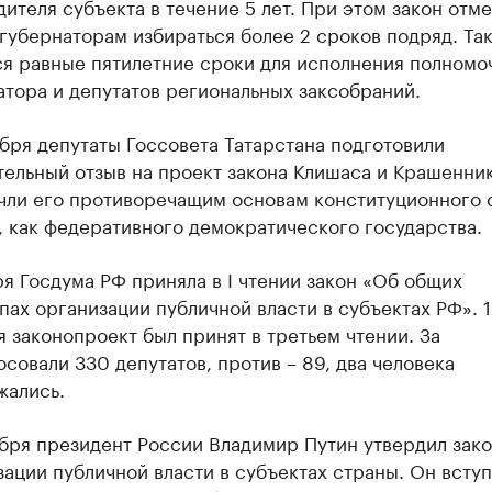
ителя субъекта в течение 5 лет. При этом закон отм
 губернаторам избираться более 2 сроков подряд. Та
ся равные пятилетние сроки для исполнения полномо
атора и депутатов региональных заксобраний.
ября депутаты Госсовета Татарстана подготовили
тельный отзыв на проект закона Клишаса и Крашенник
чли его противоречащим основам конституционного 
, как федеративного демократического государства.
ря Госдума РФ приняла в I чтении закон «Об общих
пах организации публичной власти в субъектах РФ». 
 законопроект был принят в третьем чтении. За
совали 330 депутатов, против – 89, два человека
жались.
абря президент России Владимир Путин утвердил зако
ации публичной власти в субъектах страны. Он вступ