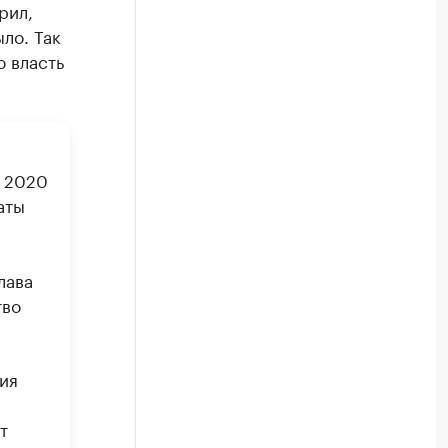
рил,
ло. Так
ю власть
е 2020
аты
лава
тво
ия
т