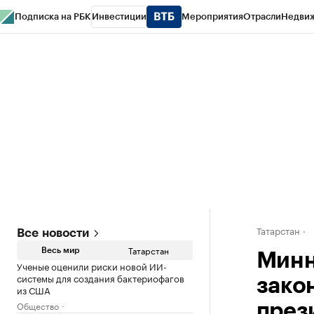
Подписка на РБК
Инвестиции
Мероприятия
Отрасли
Недви
РБК Life
Тренды
Визионеры
Национальные проекты
Город
Стиль
Кр
Спецпроекты СПб
Конференции СПб
Спецпроекты
Проверка конт
Татарстан
Все новости
Татарстан
Весь мир
Минн
Ученые оценили риски новой ИИ-
системы для создания бактериофагов
зако
из США
Общество
през