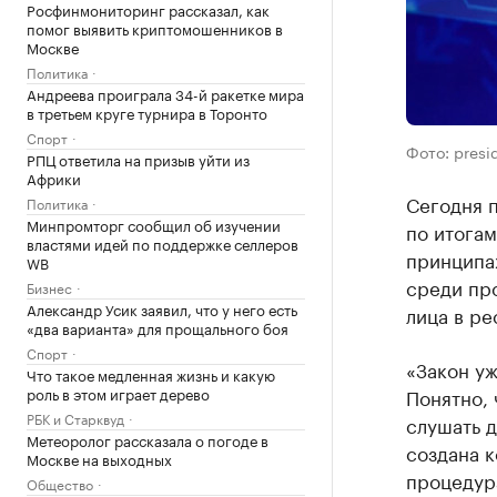
Росфинмониторинг рассказал, как
помог выявить криптомошенников в
Москве
Политика
Андреева проиграла 34-й ракетке мира
в третьем круге турнира в Торонто
Спорт
Фото: presid
РПЦ ответила на призыв уйти из
Африки
Сегодня 
Политика
Минпромторг сообщил об изучении
по итогам
властями идей по поддержке селлеров
принципах
WB
среди пр
Бизнес
Александр Усик заявил, что у него есть
лица в ре
«два варианта» для прощального боя
Спорт
«Закон уж
Что такое медленная жизнь и какую
роль в этом играет дерево
Понятно,
РБК и Старквуд
слушать д
Метеоролог рассказала о погоде в
создана к
Москве на выходных
процедура
Общество