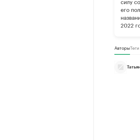
силу с
его по
назван
2022 го
Авторы
Теги
Татья