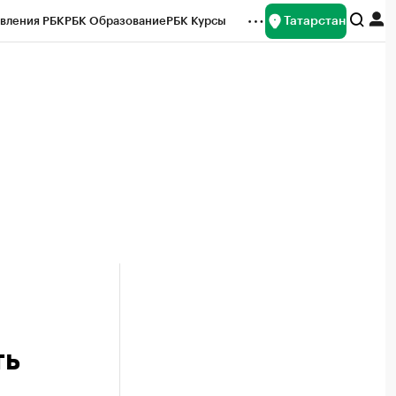
Татарстан
вления РБК
РБК Образование
РБК Курсы
рейтинги
Франшизы
Газета
ок наличной валюты
ть