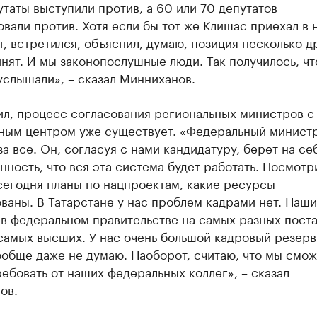
таты выступили против, а 60 или 70 депутатов
вали против. Хотя если бы тот же Клишас приехал в 
, встретился, объяснил, думаю, позиция несколько д
нят. И мы законопослушные люди. Так получилось, чт
услышали», – сказал Минниханов.
ил, процесс согласования региональных министров с
ным центром уже существует. «Федеральный минист
за все. Он, согласуя с нами кандидатуру, берет на се
нность, что вся эта система будет работать. Посмотр
сегодня планы по нацпроектам, какие ресурсы
ваны. В Татарстане у нас проблем кадрами нет. Наши
в федеральном правительстве на самых разных поста
самых высших. У нас очень большой кадровый резерв
ообще даже не думаю. Наоборот, считаю, что мы смо
ебовать от наших федеральных коллег», – сказал
ов.