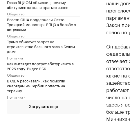
наши депу
Глава ВЦИОМ объяснил, почему
абитуриенты стали прагматичнее
проголосо
Общество
парламент
Власти США поддержали Свято-
Закон при
Троицкий монастырь РПЦЗ в борьбе с
ветряками
голос не 
Общество
Трамп обжалует запрет на
Он добав
строительство бального зала в Белом
доме
федераль
Политика
отвечает 
Как выглядит портрет абитуриента в
ответстве
2026 году. Видео РБК
какие на 
Общество
В США рассказали, как помогли
задейство
снарядам из Сербии попасть на
работают 
Украину
числе на 
Политика
здесь я в
Загрузить еще
больше тр
Миннихан