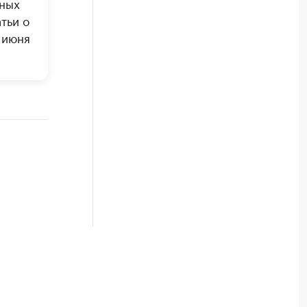
ьных
тьи о
 июня