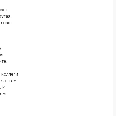
наш
ругая.
о наш
р
бя
ите,
 коллеги
х, в том
. И
жем