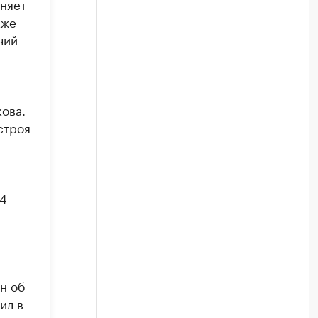
еняет
кже
чий
ова.
строя
14
н об
ил в