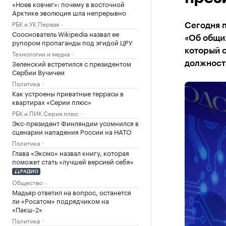
«Ноев ковчег»: почему в восточной
Арктике эволюция шла непрерывно
РБК и УК Первая
Сегодня 
Сооснователь Wikipedia назвал ее
«Об общих
рупором пропаганды под эгидой ЦРУ
который 
Технологии и медиа
Зеленский встретился с президентом
должност
Сербии Вучичем
Политика
Как устроены приватные террасы в
квартирах «Серии плюс»
РБК и ПИК Серия плюс
Экс-президент Финляндии усомнился в
сценарии нападения России на НАТО
Политика
Глава «Эксмо» назвал книгу, которая
поможет стать «лучшей версией себя»
РАДИО
Общество
Мадьяр ответил на вопрос, останется
ли «Росатом» подрядчиком на
«Пакш-2»
Политика