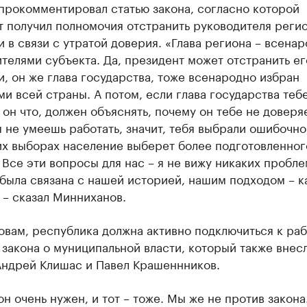
прокомментировал статью закона, согласно которой
 получил полномочия отстранить руководителя регио
 в связи с утратой доверия. «Глава региона – всена
телями субъекта. Да, президент может отстранить ег
, он же глава государства, тоже всенародно избран
и всей страны. А потом, если глава государства теб
 он что, должен объяснять, почему он тебе не доверяе
ы не умеешь работать, значит, тебя выбрали ошибочно,
х выборах население выберет более подготовленног
 Все эти вопросы для нас – я не вижу никаких пробле
 была связана с нашей историей, нашим подходом – ка
, – сказал Минниханов.
овам, республика должна активно подключиться к раб
закона о муниципальной власти, который также внесл
Андрей Клишас и Павел Крашеннников.
он очень нужен, и тот – тоже. Мы же не против закона