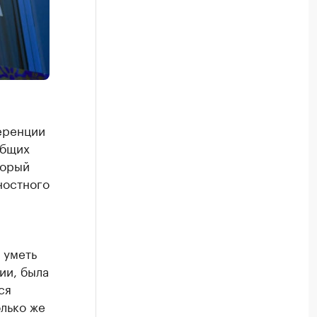
еренции
общих
торый
ностного
.
 уметь
ии, была
ся
олько же