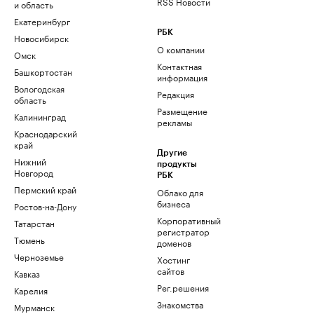
RSS Новости
и область
Екатеринбург
РБК
Новосибирск
О компании
Омск
Контактная
Башкортостан
информация
Вологодская
Редакция
область
Размещение
Калининград
рекламы
Краснодарский
край
Другие
Нижний
продукты
Новгород
РБК
Пермский край
Облако для
бизнеса
Ростов-на-Дону
Корпоративный
Татарстан
регистратор
Тюмень
доменов
Черноземье
Хостинг
сайтов
Кавказ
Рег.решения
Карелия
Знакомства
Мурманск