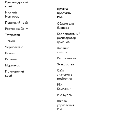
Краснодарский
край
Другие
Нижний
продукты
Новгород
РБК
Пермский край
Облако для
бизнеса
Ростов-на-Дону
Корпоративный
Татарстан
регистратор
Тюмень
доменов
Черноземье
Хостинг
сайтов
Кавказ
Рег.решения
Карелия
Знакомства
Мурманск
Сайт
Приморский
знакомств
край
podbor.ru
РБК
Компании
РБК Курсы
Школа
управления
РБК