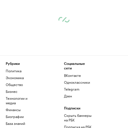
Рубрики
Социальные
сети
Политика
ВКонтакте
Экономика
Одноклассники
Общество
Telegram
Бизнес
Дзен
Технологии и
медиа
Финансы
Подписки
Скрыть баннеры
Биографии
на РБК
База знаний
Подписка на РБК