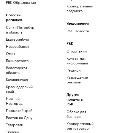
РБК Образование
Корпоративная
подписка
Новости
регионов
Уведомления
Санкт-Петербург
RSS Новости
и область
Екатеринбург
РБК
Новосибирск
О компании
Омск
Контактная
Башкортостан
информация
Вологодская
Редакция
область
Размещение
Калининград
рекламы
Краснодарский
край
Другие
Нижний
продукты
Новгород
РБК
Пермский край
Облако для
бизнеса
Ростов-на-Дону
Корпоративный
Татарстан
регистратор
Тюмень
доменов