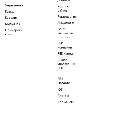
Черноземье
Хостинг
сайтов
Кавказ
Рег.решения
Карелия
Знакомства
Мурманск
Сайт
Приморский
знакомств
край
podbor.ru
РБК
Компании
РБК Курсы
Школа
управления
РБК
РБК
Новости
iOS
Android
AppGallery