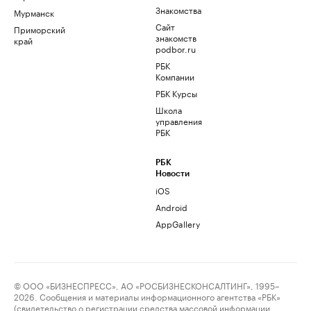
Знакомства
Мурманск
Сайт
Приморский
знакомств
край
podbor.ru
РБК
Компании
РБК Курсы
Школа
управления
РБК
РБК
Новости
iOS
Android
AppGallery
© ООО «БИЗНЕСПРЕСС», АО «РОСБИЗНЕСКОНСАЛТИНГ», 1995–
2026. Сообщения и материалы информационного агентства «РБК»
(свидетельство о регистрации средства массовой информации