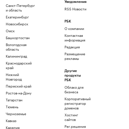
Уведомления
Санкт-Петербург
RSS Новости
и область
Екатеринбург
РБК
Новосибирск
О компании
Омск
Контактная
Башкортостан
информация
Вологодская
Редакция
область
Размещение
Калининград
рекламы
Краснодарский
край
Другие
Нижний
продукты
Новгород
РБК
Пермский край
Облако для
бизнеса
Ростов-на-Дону
Корпоративный
Татарстан
регистратор
Тюмень
доменов
Черноземье
Хостинг
сайтов
Кавказ
Рег.решения
Карелия