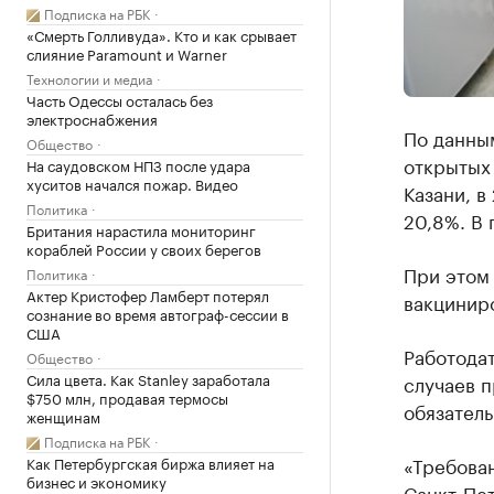
Подписка на РБК
«Смерть Голливуда». Кто и как срывает
слияние Paramount и Warner
Технологии и медиа
Часть Одессы осталась без
электроснабжения
По данным
Общество
открытых 
На саудовском НПЗ после удара
хуситов начался пожар. Видео
Казани, в
Политика
20,8%. В 
Британия нарастила мониторинг
кораблей России у своих берегов
При этом 
Политика
Актер Кристофер Ламберт потерял
вакциниро
сознание во время автограф-сессии в
США
Работодат
Общество
Сила цвета. Как Stanley заработала
случаев п
$750 млн, продавая термосы
обязатель
женщинам
Подписка на РБК
«Требован
Как Петербургская биржа влияет на
бизнес и экономику
Санкт-Пет