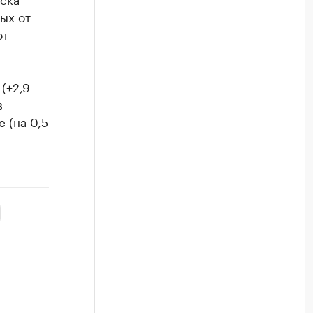
ых от
ют
(+2,9
в
 (на 0,5