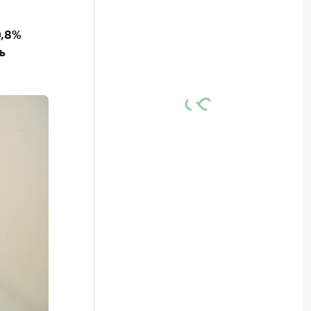
0,8%
ь