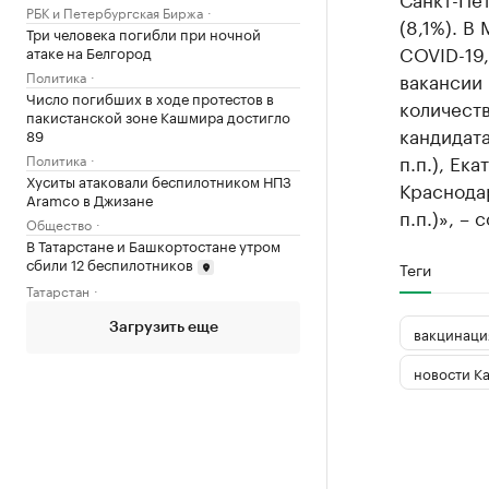
РБК и Петербургская Биржа
(8,1%). В
Три человека погибли при ночной
COVID-19,
атаке на Белгород
Политика
вакансии 
Число погибших в ходе протестов в
количеств
пакистанской зоне Кашмира достигло
кандидата
89
п.п.), Ека
Политика
Хуситы атаковали беспилотником НПЗ
Краснода
Aramco в Джизане
п.п.)», –
Общество
В Татарстане и Башкортостане утром
сбили 12 беспилотников
Теги
Татарстан
Загрузить еще
вакцинаци
новости К