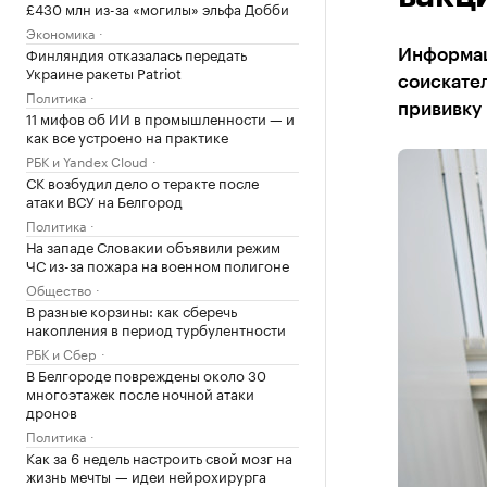
£430 млн из-за «могилы» эльфа Добби
Экономика
Финляндия отказалась передать
Информац
Украине ракеты Patriot
соискател
Политика
прививку 
11 мифов об ИИ в промышленности — и
как все устроено на практике
РБК и Yandex Cloud
СК возбудил дело о теракте после
атаки ВСУ на Белгород
Политика
На западе Словакии объявили режим
ЧС из-за пожара на военном полигоне
Общество
В разные корзины: как сберечь
накопления в период турбулентности
РБК и Сбер
В Белгороде повреждены около 30
многоэтажек после ночной атаки
дронов
Политика
Как за 6 недель настроить свой мозг на
жизнь мечты — идеи нейрохирурга