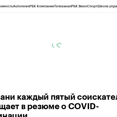
жимость
Autonews
РБК Компании
Телеканал
РБК Вино
Спорт
Школа упра
ипто
РБК Бизнес-среда
Дискуссионный клуб
Исследования
Кредитные 
рагентов
Политика
Экономика
Бизнес
Технологии и медиа
Финансы
Рын
зани каждый пятый соискате
щает в резюме о COVID-
инации