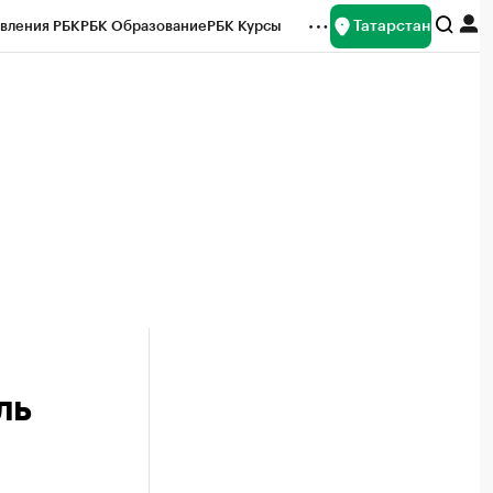
Татарстан
вления РБК
РБК Образование
РБК Курсы
рейтинги
Франшизы
Газета
ок наличной валюты
ль