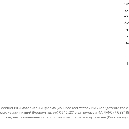
Об
Ко
до
Хо
Ре
Зн
Са
РБ
РБ
Шк
ения и материалы информационного агентства «РБК» (свидетельство о 
овых коммуникаций (Роскомнадзор) 09.12.2015 за номером ИА №ФС77-63848) 
 связи, информационных технологий и массовых коммуникаций (Роскомнадз