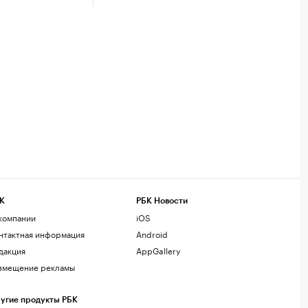
К
РБК Новости
компании
iOS
нтактная информация
Android
дакция
AppGallery
змещение рекламы
угие продукты РБК