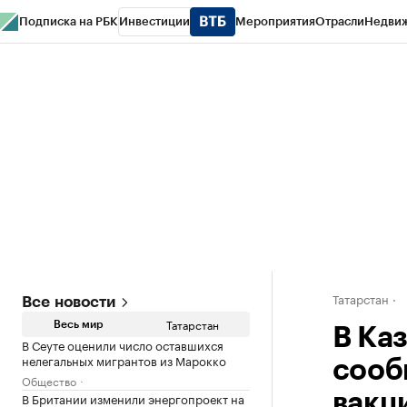
Подписка на РБК
Инвестиции
Мероприятия
Отрасли
Недви
РБК Life
Тренды
Визионеры
Национальные проекты
Город
Стиль
Кр
Спецпроекты СПб
Конференции СПб
Спецпроекты
Проверка конт
Татарстан
Все новости
Татарстан
Весь мир
В Ка
В Сеуте оценили число оставшихся
нелегальных мигрантов из Марокко
сооб
Общество
В Британии изменили энергопроект на
вакц