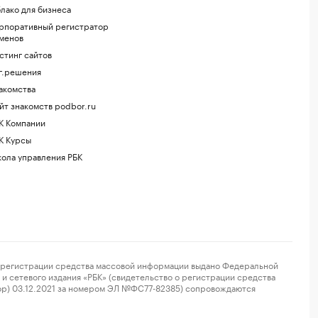
лако для бизнеса
рпоративный регистратор
менов
стинг сайтов
г.решения
акомства
йт знакомств podbor.ru
К Компании
К Курсы
ола управления РБК
регистрации средства массовой информации выдано Федеральной
и сетевого издания «РБК» (свидетельство о регистрации средства
ор) 03.12.2021 за номером ЭЛ №ФС77-82385) сопровождаются