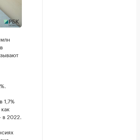
 млн
в
азывают
2%.
в 1,7%
 как
 в 2022.
нсиях
рска