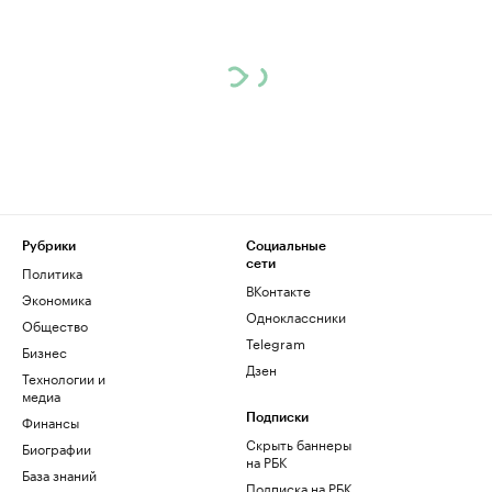
Рубрики
Социальные
сети
Политика
ВКонтакте
Экономика
Одноклассники
Общество
Telegram
Бизнес
Дзен
Технологии и
медиа
Финансы
Подписки
Скрыть баннеры
Биографии
на РБК
База знаний
Подписка на РБК