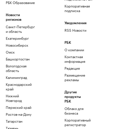
РБК Образование
Корпоративная
подписка
Новости
регионов
Уведомления
Санкт-Петербург
RSS Новости
и область
Екатеринбург
РБК
Новосибирск
О компании
Омск
Контактная
Башкортостан
информация
Вологодская
Редакция
область
Размещение
Калининград
рекламы
Краснодарский
край
Другие
Нижний
продукты
Новгород
РБК
Пермский край
Облако для
бизнеса
Ростов-на-Дону
Корпоративный
Татарстан
регистратор
Тюмень
доменов