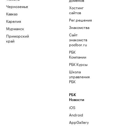
Черноземье
Хостинг
сайтов
Кавказ
Рег.решения
Карелия
Знакомства
Мурманск
Сайт
Приморский
знакомств
край
podbor.ru
РБК
Компании
РБК Курсы
Школа
управления
РБК
РБК
Новости
iOS
Android
AppGallery