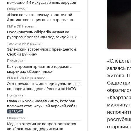
помощью ИИ искусственных вирусов
Общество
«Ноев ковчег»: почему в восточной
Арктике эволюция шла непрерывно
РБК и УК Первая
Сооснователь Wikipedia назвал ее
рупором пропаганды под эгидой ЦРУ
Технологии и медиа
Зеленский встретился с президентом
Сербии Вучичем
«Следстви
Политика
Как устроены приватные террасы в
являясь г
квартирах «Серии плюс»
жителя. 
РБК и ПИК Серия плюс
Садретдин
Экс-президент Финляндии усомнился в
сценарии нападения России на НАТО
обратился
Политика
«Квартала
Глава «Эксмо» назвал книгу, которая
мужчину н
поможет стать «лучшей версией себя»
исполнит
РАДИО
Общество
республи
Мадьяр ответил на вопрос, останется
старший 
ли «Росатом» подрядчиком на