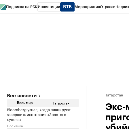
Подписка на РБК
Инвестиции
Мероприятия
Отрасли
Недви
РБК Life
Тренды
Визионеры
Национальные проекты
Город
Стиль
Кр
Спецпроекты СПб
Конференции СПб
Спецпроекты
Проверка конт
Татарстан
Все новости
Татарстан
Весь мир
Экс-
Bloomberg узнал, когда планируют
завершить испытания «Золотого
приг
купола»
Политика
убий