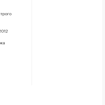
строго
2012
ока