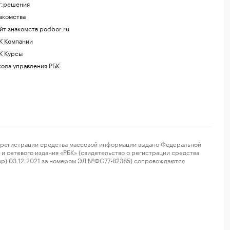
г.решения
акомства
йт знакомств podbor.ru
К Компании
К Курсы
ола управления РБК
регистрации средства массовой информации выдано Федеральной
и сетевого издания «РБК» (свидетельство о регистрации средства
ор) 03.12.2021 за номером ЭЛ №ФС77-82385) сопровождаются