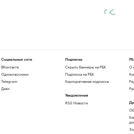
Социальные сети
Подписки
РБ
ВКонтакте
Скрыть баннеры на РБК
О 
Одноклассники
Подписка на РБК
Ко
Telegram
Корпоративная подписка
Ре
Дзен
Ра
Уведомления
RSS Новости
Др
Об
Ко
до
Хо