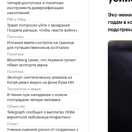
Четыре доступных и понятных
инструмента диверсификации
накоплений
Экс-минис
РБК и Сбер
годам в к
Трамп попросил уйти с заседания
Госдепа раньше, чтобы «вести войну»
подстрека
Политика
Испания ввела контроль на границе
для путешественников из Италии
Политика
Bloomberg узнал, что Украине грозит
обвал экспорта зерна
Политика
Экспорт синтетических алмазов из
Китая резко вырос на фоне бума ИИ
Технологии и медиа
В Чехии при нападении с ножом
пострадали четыре человека
Общество
Telegraph сообщил о выплатах УЕФА
вероятной любовнице Инфантино
Спорт
Ученые оценили риски от созданных с