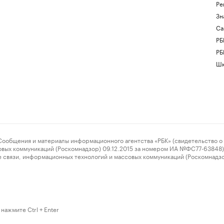
Ре
Зн
Са
РБ
РБ
Шк
ения и материалы информационного агентства «РБК» (свидетельство о 
овых коммуникаций (Роскомнадзор) 09.12.2015 за номером ИА №ФС77-63848) 
 связи, информационных технологий и массовых коммуникаций (Роскомнадз
нажмите Ctrl + Enter