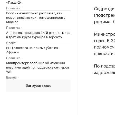
«Пакш-2»
Садретдин
Политика
Росфинмониторинг рассказал, как
(подстрек
помог выявить криптомошенников в
режима. 
Москве
Политика
Андреева проиграла 34-й ракетке мира
Министро
в третьем круге турнира в Торонто
годы. В 2
Спорт
полномоч
РПЦ ответила на призыв уйти из
Африки
давности.
Политика
Минпромторг сообщил об изучении
По подоз
властями идей по поддержке селлеров
задержали
WB
Бизнес
Загрузить еще