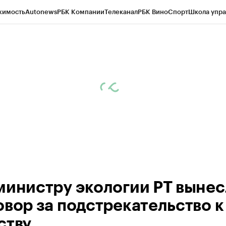
жимость
Autonews
РБК Компании
Телеканал
РБК Вино
Спорт
Школа упра
ипто
РБК Бизнес-среда
Дискуссионный клуб
Исследования
Кредитные 
рагентов
Политика
Экономика
Бизнес
Технологии и медиа
Финансы
Рын
министру экологии РТ выне
овор за подстрекательство к
ству