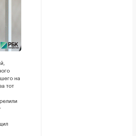
й,
ного
шего на
а тот
трелили
у
щил