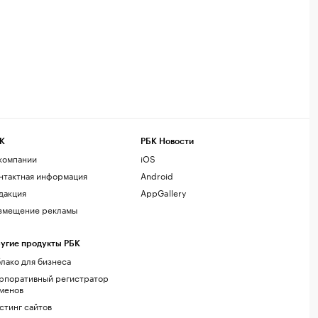
К
РБК Новости
компании
iOS
нтактная информация
Android
дакция
AppGallery
змещение рекламы
угие продукты РБК
лако для бизнеса
рпоративный регистратор
менов
стинг сайтов