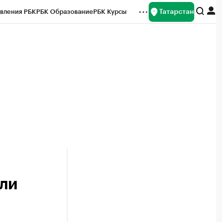
Татарстан
вления РБК
РБК Образование
РБК Курсы
рейтинги
Франшизы
Газета
ок наличной валюты
сли