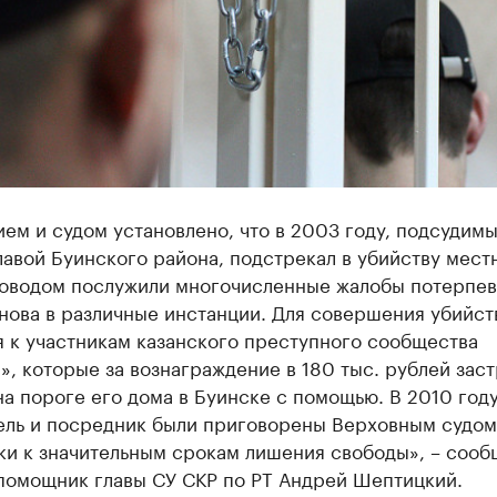
ем и судом установлено, что в 2003 году, подсудимы
лавой Буинского района, подстрекал в убийству мест
Поводом послужили многочисленные жалобы потерпев
ова в различные инстанции. Для совершения убийств
 к участникам казанского преступного сообщества
», которые за вознаграждение в 180 тыс. рублей зас
а пороге его дома в Буинске с помощью. В 2010 год
ель и посредник были приговорены Верховным судом
ки к значительным срокам лишения свободы», – сооб
помощник главы СУ СКР по РТ Андрей Шептицкий.