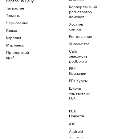
Ростов-на-Дону
Корпоративный
Татарстан
регистратор
Тюмень
доменов
Черноземье
Хостинг
сайтов
Кавказ
Рег.решения
Карелия
Знакомства
Мурманск
Сайт
Приморский
знакомств
край
podbor.ru
РБК
Компании
РБК Курсы
Школа
управления
РБК
РБК
Новости
iOS
Android