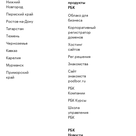
Нижний
продукты
Новгород
РБК
Пермский край
Облако для
бизнеса
Ростов-на-Дону
Корпоративный
Татарстан
регистратор
Тюмень
доменов
Черноземье
Хостинг
сайтов
Кавказ
Рег.решения
Карелия
Знакомства
Мурманск
Сайт
Приморский
знакомств
край
podbor.ru
РБК
Компании
РБК Курсы
Школа
управления
РБК
РБК
Новости