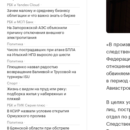
РБК и Yandex Cloud
Зачем малому и среднему бизнесу
облигации и что важно знать о бирже
РБК и МСП Банк
На Запорожской АЭС объяснили
причину отключения внешнего
электропитания
«В произ
Политика
Число пострадавших при атаке БПЛА
следстве
на Ильский НПЗ выросло до шести
Федерации
Политика
отношении
Плющенко назвал радостью
возвращение Валиевой и Трусовой на
обвиняем
турниры ISU
в период 
Спорт
Авиастрои
Жизнь с видом на пруд или реку:
подборка жилья у набережных и
пляжей
В целях у
РБК и ПИК Серия плюс
лиц, пост
В КСИР назвали условие открытия
отдел по
Ормузского пролива
Политика
Следстве
В Брянской области при обстреле