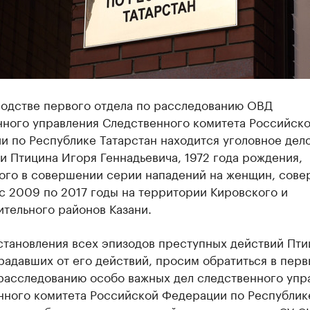
водстве первого отдела по расследованию ОВД
нного управления Следственного комитета Российск
 по Республике Татарстан находится уголовное дело
 Птицина Игоря Геннадьевича, 1972 года рождения,
ого в совершении серии нападений на женщин, сов
с 2009 по 2017 годы на территории Кировского и
тельного районов Казани.
становления всех эпизодов преступных действий Пти
радавших от его действий, просим обратиться в пер
 расследованию особо важных дел следственного упр
нного комитета Российской Федерации по Республик