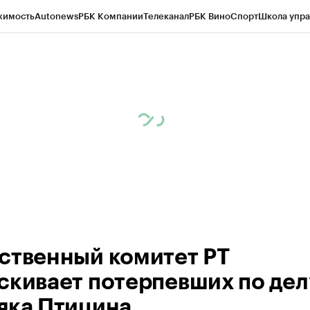
жимость
Autonews
РБК Компании
Телеканал
РБК Вино
Спорт
Школа упра
ипто
РБК Бизнес-среда
Дискуссионный клуб
Исследования
Кредитные 
рагентов
Политика
Экономика
Бизнес
Технологии и медиа
Финансы
Рын
ственный комитет РТ
скивает потерпевших по дел
яка Птицина