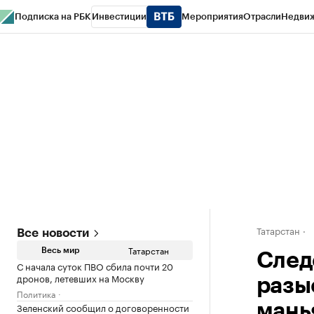
Подписка на РБК
Инвестиции
Мероприятия
Отрасли
Недви
РБК Life
Тренды
Визионеры
Национальные проекты
Город
Стиль
Кр
Спецпроекты СПб
Конференции СПб
Спецпроекты
Проверка конт
Татарстан
Все новости
Татарстан
Весь мир
След
С начала суток ПВО сбила почти 20
дронов, летевших на Москву
разы
Политика
Зеленский сообщил о договоренности
мань