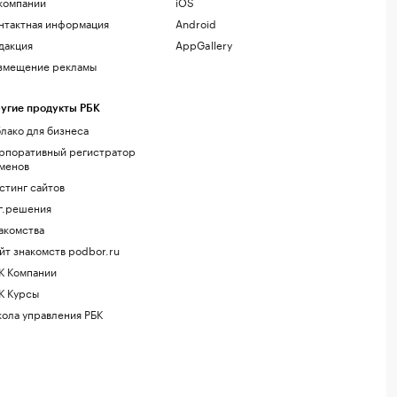
компании
iOS
нтактная информация
Android
дакция
AppGallery
змещение рекламы
угие продукты РБК
лако для бизнеса
рпоративный регистратор
менов
стинг сайтов
г.решения
акомства
йт знакомств podbor.ru
К Компании
К Курсы
ола управления РБК