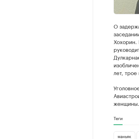
О задержа
заседани
Хохорин. 
руководи
Дулкарнае
изобличен
лет, трое
Уголовное
Авиастро
женщины
Теги
маньяк