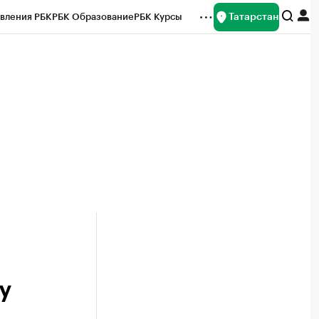
Татарстан
вления РБК
РБК Образование
РБК Курсы
рейтинги
Франшизы
Газета
ок наличной валюты
у