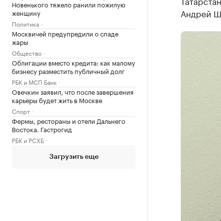
Татарстан
Новенького тяжело ранили пожилую
Андрей Ш
женщину
Политика
Москвичей предупредили о спаде
жары
Общество
Облигации вместо кредита: как малому
бизнесу разместить публичный долг
РБК и МСП Банк
Овечкин заявил, что после завершения
карьеры будет жить в Москве
Спорт
Фермы, рестораны и отели Дальнего
Востока. Гастрогид
РБК и РСХБ
Загрузить еще