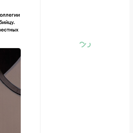
коллегии
бийцу.
вестных