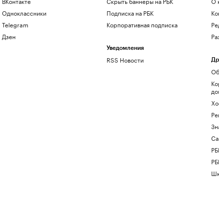
ВКонтакте
Скрыть баннеры на РБК
О 
Одноклассники
Подписка на РБК
Ко
Telegram
Корпоративная подписка
Ре
Дзен
Ра
Уведомления
RSS Новости
Др
Об
Ко
до
Хо
Ре
Зн
Са
РБ
РБ
Шк