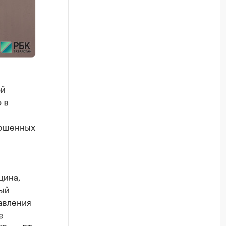
ой
 в
ершенных
цина,
вый
авления
е