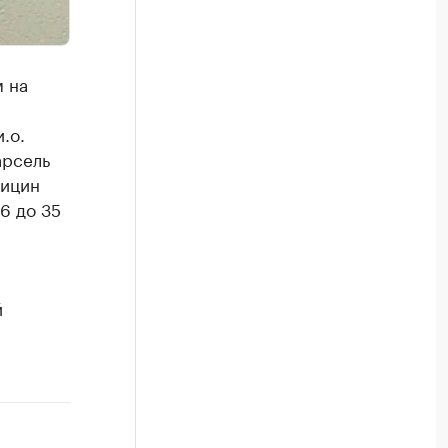
м на
.о.
арсель
тицин
6 до 35
й