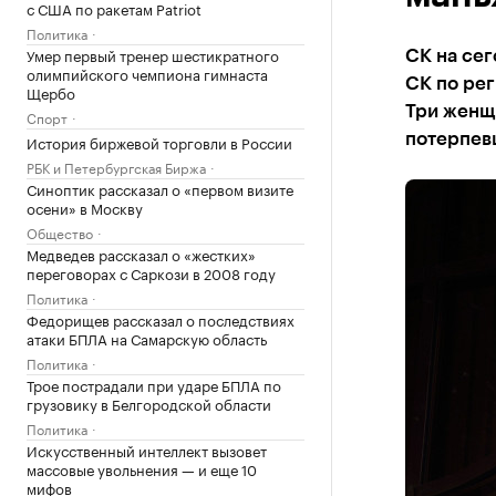
с США по ракетам Patriot
Политика
Умер первый тренер шестикратного
СК на сег
олимпийского чемпиона гимнаста
СК по рег
Щербо
Три женщ
Спорт
потерпев
История биржевой торговли в России
РБК и Петербургская Биржа
Синоптик рассказал о «первом визите
осени» в Москву
Общество
Медведев рассказал о «жестких»
переговорах с Саркози в 2008 году
Политика
Федорищев рассказал о последствиях
атаки БПЛА на Самарскую область
Политика
Трое пострадали при ударе БПЛА по
грузовику в Белгородской области
Политика
Искусственный интеллект вызовет
массовые увольнения — и еще 10
мифов