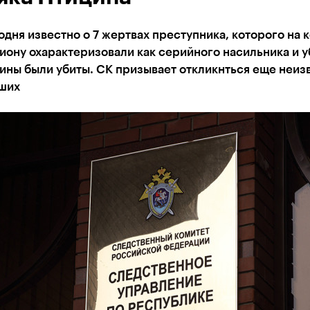
одня известно о 7 жертвах преступника, которого на 
иону охарактеризовали как серийного насильника и у
ины были убиты. СК призывает откликнться еще неиз
ших