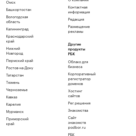
Омск
Контактная
Башкортостан
информация
Вологодская
Редакция
область
Размещение
Калининград
рекламы
Краснодарский
край
Другие
Нижний
продукты
Новгород
РБК
Пермский край
Облако для
бизнеса
Ростов-на-Дону
Корпоративный
Татарстан
регистратор
Тюмень
доменов
Черноземье
Хостинг
сайтов
Кавказ
Рег.решения
Карелия
Знакомства
Мурманск
Сайт
Приморский
знакомств
край
podbor.ru
РБК