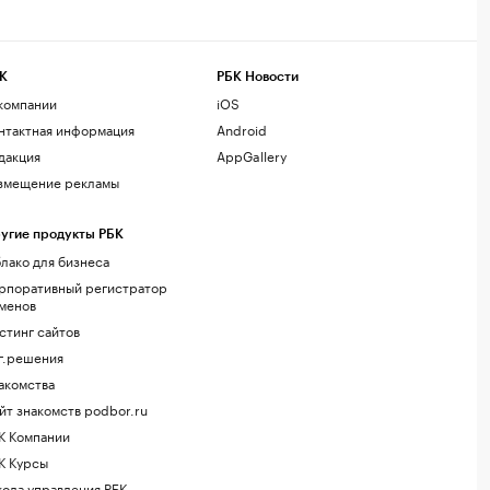
К
РБК Новости
компании
iOS
нтактная информация
Android
дакция
AppGallery
змещение рекламы
угие продукты РБК
лако для бизнеса
рпоративный регистратор
менов
стинг сайтов
г.решения
акомства
йт знакомств podbor.ru
К Компании
К Курсы
ола управления РБК