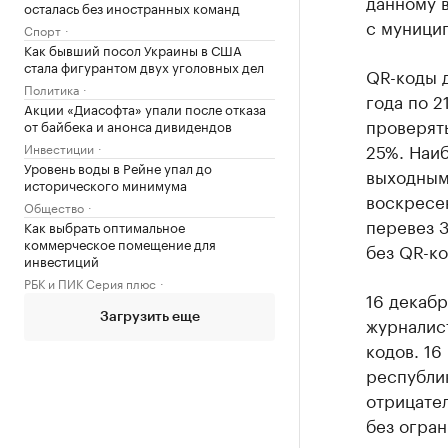
данному 
осталась без иностранных команд
с муницип
Спорт
Как бывший посол Украины в США
стала фигурантом двух уголовных дел
QR-коды 
Политика
года по 2
Акции «Диасофта» упали после отказа
проверять
от байбека и анонса дивидендов
25%. Наи
Инвестиции
Уровень воды в Рейне упал до
выходным:
исторического минимума
воскресен
Общество
перевез 3
Как выбрать оптимальное
коммерческое помещение для
без QR-ко
инвестиций
РБК и ПИК Серия плюс
16 декаб
Загрузить еще
журналис
кодов. 16
республик
отрицате
без огран