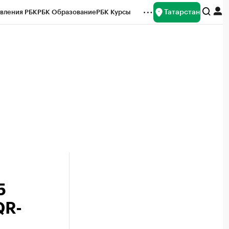
Татарстан
вления РБК
РБК Образование
РБК Курсы
рейтинги
Франшизы
Газета
ок наличной валюты
5
QR-