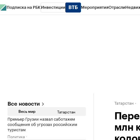
Подписка на РБК
Инвестиции
Мероприятия
Отрасли
Недви
РБК Life
Тренды
Визионеры
Национальные проекты
Город
Стиль
Кр
Спецпроекты СПб
Конференции СПб
Спецпроекты
Проверка конт
Татарстан
Все новости
Татарстан
Весь мир
Пере
Премьер Грузии назвал саботажем
сообщения об угрозах российским
млн 
туристам
Политика
кодо