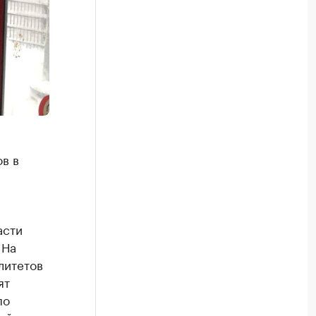
в в
асти
 На
литетов
ят
по