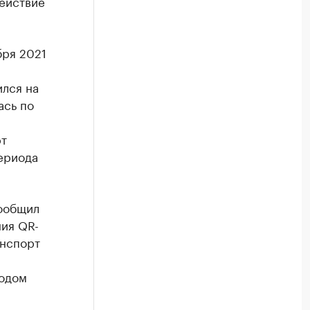
ействие
бря 2021
ился на
ась по
рт
периода
сообщил
ия QR-
анспорт
иодом