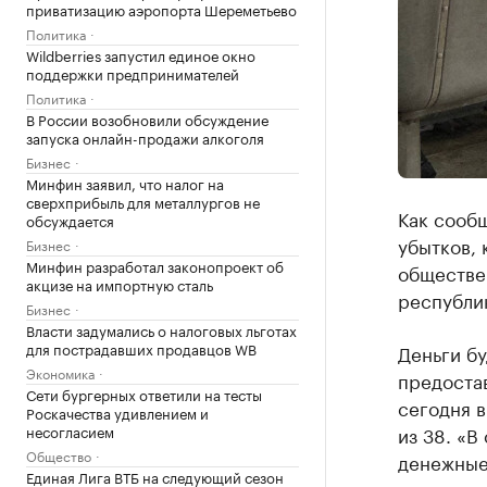
приватизацию аэропорта Шереметьево
Политика
Wildberries запустил единое окно
поддержки предпринимателей
Политика
В России возобновили обсуждение
запуска онлайн-продажи алкоголя
Бизнес
Минфин заявил, что налог на
сверхприбыль для металлургов не
Как сооб
обсуждается
убытков, 
Бизнес
Минфин разработал законопроект об
обществе
акцизе на импортную сталь
республик
Бизнес
Власти задумались о налоговых льготах
для пострадавших продавцов WB
Деньги бу
Экономика
предостав
Сети бургерных ответили на тесты
сегодня 
Роскачества удивлением и
несогласием
из 38. «В
Общество
денежные
Единая Лига ВТБ на следующий сезон