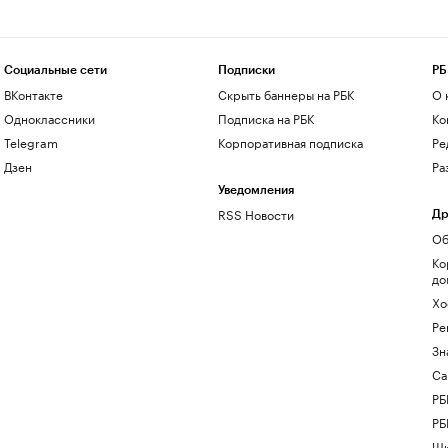
Социальные сети
Подписки
РБ
ВКонтакте
Скрыть баннеры на РБК
О 
Одноклассники
Подписка на РБК
Ко
Telegram
Корпоративная подписка
Ре
Дзен
Ра
Уведомления
RSS Новости
Др
Об
Ко
до
Хо
Ре
Зн
Са
РБ
РБ
Шк