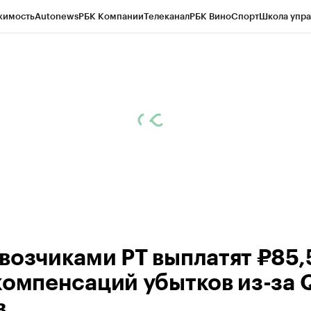
жимость
Autonews
РБК Компании
Телеканал
РБК Вино
Спорт
Школа упра
ипто
РБК Бизнес-среда
Дискуссионный клуб
Исследования
Кредитные 
рагентов
Политика
Экономика
Бизнес
Технологии и медиа
Финансы
Рын
возчиками РТ выплатят ₽85,
компенсаций убытков из-за 
в