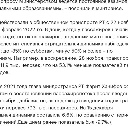
вопросу Министерством ведется постоянное взаимод
альными образованиями», – пояснили в минтрансе.
действовали в общественном транспорте РТ с 22 ноя
1 февраля 2022-го. В день, когда у пассажиров начали
 коды, поток пассажиров, по данным минтраса, сниз
более интенсивная отрицательная динамика наблюдал
 до -35% по субботам, минус 50% и более – по
иям. Например, в воскресение, 28 ноября, транспо
11,9 тыс. человек, что на 53,1% меньше показателей 
дов.
ря 2021 года глава миндортранса РТ Фарит Ханифов 
там о восстановлении пассажиропотока после введен
 ноября, добавил он, за неделю до введения кодов тр
и перевез 793 тыс. пассажиров. На 15 декабря
льная динамика составила 6,6%, по сравнению с пер
ичений.Еще днем ранее показатель был -9,7%.\