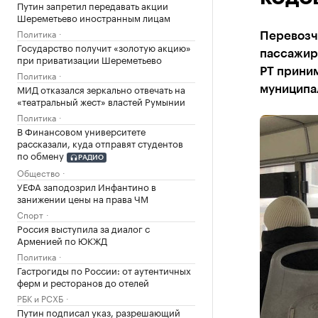
Путин запретил передавать акции
Шереметьево иностранным лицам
Политика
Перевозч
Государство получит «золотую акцию»
пассажир
при приватизации Шереметьево
РТ прини
Политика
МИД отказался зеркально отвечать на
муниципа
«театральный жест» властей Румынии
Политика
В Финансовом университете
рассказали, куда отправят студентов
по обмену
РАДИО
Общество
УЕФА заподозрил Инфантино в
занижении цены на права ЧМ
Спорт
Россия выступила за диалог с
Арменией по ЮКЖД
Политика
Гастрогиды по России: от аутентичных
ферм и ресторанов до отелей
РБК и РСХБ
Путин подписал указ, разрешающий