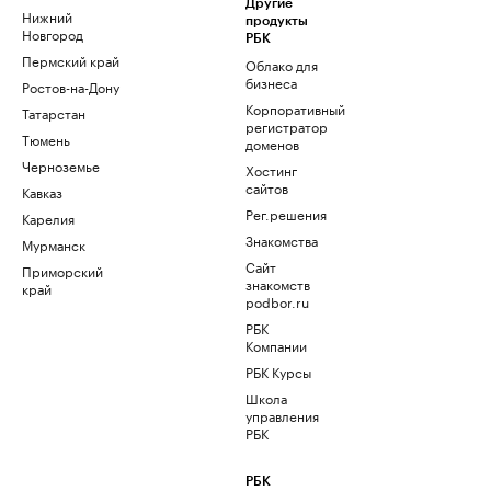
Другие
Нижний
продукты
Новгород
РБК
Пермский край
Облако для
бизнеса
Ростов-на-Дону
Корпоративный
Татарстан
регистратор
Тюмень
доменов
Черноземье
Хостинг
сайтов
Кавказ
Рег.решения
Карелия
Знакомства
Мурманск
Сайт
Приморский
знакомств
край
podbor.ru
РБК
Компании
РБК Курсы
Школа
управления
РБК
РБК