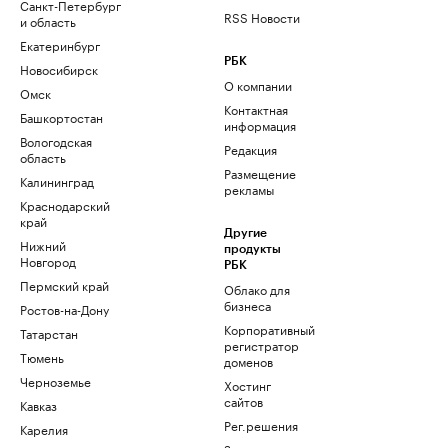
Санкт-Петербург
RSS Новости
и область
Екатеринбург
РБК
Новосибирск
О компании
Омск
Контактная
Башкортостан
информация
Вологодская
Редакция
область
Размещение
Калининград
рекламы
Краснодарский
край
Другие
Нижний
продукты
Новгород
РБК
Пермский край
Облако для
бизнеса
Ростов-на-Дону
Корпоративный
Татарстан
регистратор
Тюмень
доменов
Черноземье
Хостинг
сайтов
Кавказ
Рег.решения
Карелия