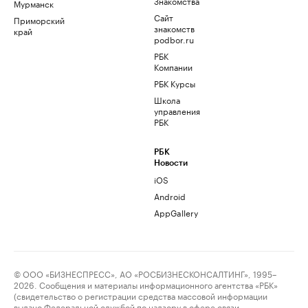
Знакомства
Мурманск
Сайт
Приморский
знакомств
край
podbor.ru
РБК
Компании
РБК Курсы
Школа
управления
РБК
РБК
Новости
iOS
Android
AppGallery
© ООО «БИЗНЕСПРЕСС», АО «РОСБИЗНЕСКОНСАЛТИНГ», 1995–
2026. Сообщения и материалы информационного агентства «РБК»
(свидетельство о регистрации средства массовой информации
выдано Федеральной службой по надзору в сфере связи,