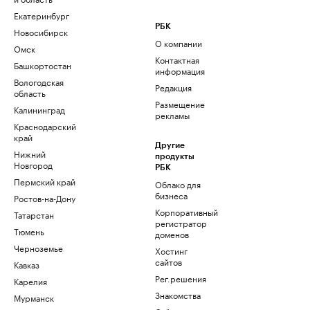
Екатеринбург
РБК
Новосибирск
О компании
Омск
Контактная
Башкортостан
информация
Вологодская
Редакция
область
Размещение
Калининград
рекламы
Краснодарский
край
Другие
Нижний
продукты
Новгород
РБК
Пермский край
Облако для
бизнеса
Ростов-на-Дону
Корпоративный
Татарстан
регистратор
Тюмень
доменов
Черноземье
Хостинг
сайтов
Кавказ
Рег.решения
Карелия
Знакомства
Мурманск