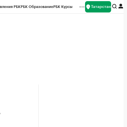
Татарстан
вления РБК
РБК Образование
РБК Курсы
рейтинги
Франшизы
Газета
ок наличной валюты
°