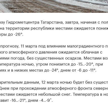
зу Гидрометцентра Татарстана, завтра, начиная с по
, на территории республики местами ожидается пони
ры до -26°.
прогнозу, 11 марта под влиянием малоградиентного п
ого атмосферного давления ожидается облачная с
иями погода, без существенных осадков. Местами в
мпература ночью, утром понизится до -15..-20°, при
ях и в низких местах до -24°, днем от -6 до -11°.
арительным данным, 12 марта ночью будет без сущес
 Днем при прохождении атмосферного фронта северн
местами ожидается небольшой снег. Температура в н
вит -16..-21°, днем -4..-9˚.