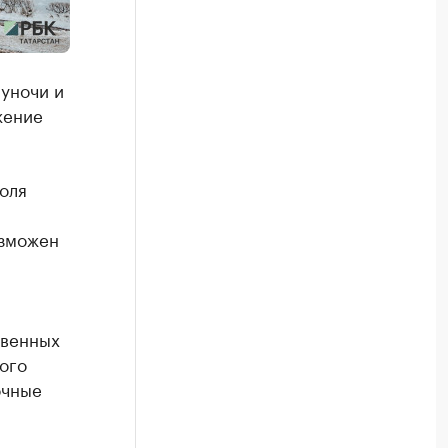
луночи и
жение
оля
озможен
твенных
ого
очные