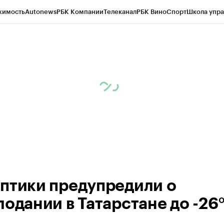
жимость
Autonews
РБК Компании
Телеканал
РБК Вино
Спорт
Школа упра
ипто
РБК Бизнес-среда
Дискуссионный клуб
Исследования
Кредитные 
рагентов
Политика
Экономика
Бизнес
Технологии и медиа
Финансы
Рын
птики предупредили о
лодании в Татарстане до -26