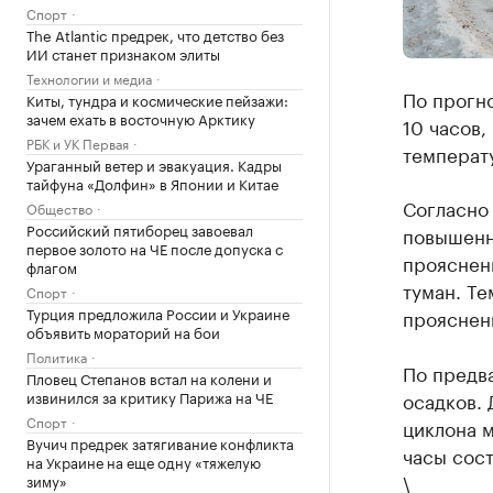
Спорт
The Atlantic предрек, что детство без
ИИ станет признаком элиты
Технологии и медиа
По прогно
Киты, тундра и космические пейзажи:
зачем ехать в восточную Арктику
10 часов
РБК и УК Первая
температу
Ураганный ветер и эвакуация. Кадры
тайфуна «Долфин» в Японии и Китае
Согласно 
Общество
Российский пятиборец завоевал
повышенн
первое золото на ЧЕ после допуска с
прояснен
флагом
туман. Те
Спорт
Турция предложила России и Украине
прояснени
объявить мораторий на бои
Политика
По предв
Пловец Степанов встал на колени и
извинился за критику Парижа на ЧЕ
осадков.
Спорт
циклона 
Вучич предрек затягивание конфликта
часы соста
на Украине на еще одну «тяжелую
\
зиму»