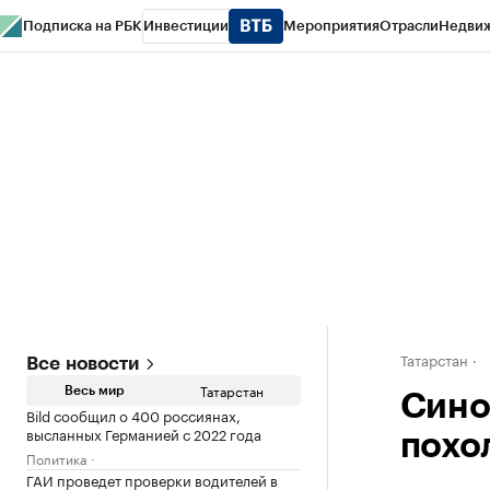
Подписка на РБК
Инвестиции
Мероприятия
Отрасли
Недви
РБК Life
Тренды
Визионеры
Национальные проекты
Город
Стиль
Кр
Спецпроекты СПб
Конференции СПб
Спецпроекты
Проверка конт
Татарстан
Все новости
Татарстан
Весь мир
Сино
Bild сообщил о 400 россиянах,
высланных Германией с 2022 года
похо
Политика
ГАИ проведет проверки водителей в