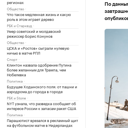
регионах
По данным
Общество
завтрашне
Что такое медленная жизнь и какую
роль в этом играет дерево
опублико
РБК и Старквуд
Умер советский и молдавский
режиссер Борис Конунов
Общество
ЦСКА и «Ростов» сыграли нулевую
ничью в матче РПЛ
Спорт
Клинтон назвала одобрение Путина
более желанным для Трампа, чем
Нобелевка
Политика
Будущее Ходынского поля: от пашни и
аэродрома до города в городе
РБК и Stone
NYT узнала, что разведка сообщает об
интересе России к запасам ракет США
Политика
Парашютист врезался в рекламный щит
на футбольном матче в Нидерландах