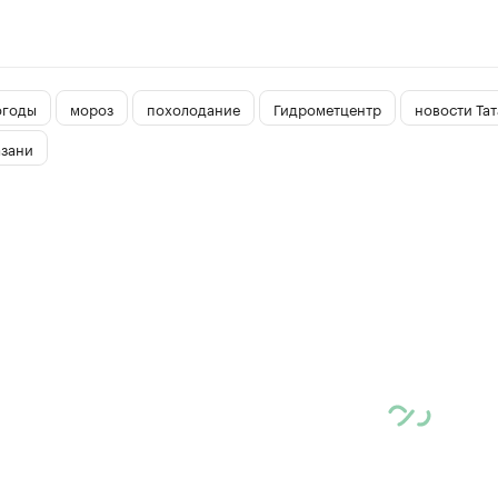
огоды
мороз
похолодание
Гидрометцентр
новости Та
азани