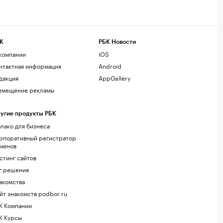
К
РБК Новости
компании
iOS
нтактная информация
Android
дакция
AppGallery
змещение рекламы
угие продукты РБК
лако для бизнеса
рпоративный регистратор
менов
стинг сайтов
г.решения
акомства
йт знакомств podbor.ru
К Компании
К Курсы