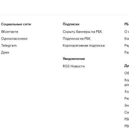
Социальные сети
Подписки
РБ
ВКонтакте
Скрыть баннеры на РБК
О 
Одноклассники
Подписка на РБК
Ко
Telegram
Корпоративная подписка
Ре
Дзен
Ра
Уведомления
RSS Новости
Др
Об
Ко
до
Хо
Ре
Зн
Са
РБ
РБ