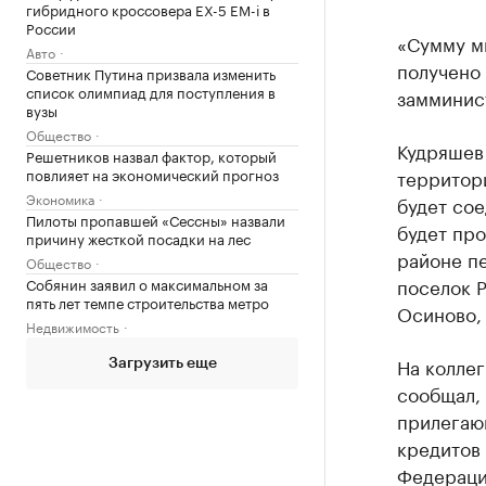
гибридного кроссовера EX-5 EM-i в
России
«Сумму мы
Авто
получено
Советник Путина призвала изменить
список олимпиад для поступления в
замминис
вузы
Общество
Кудряшев
Решетников назвал фактор, который
повлияет на экономический прогноз
территори
Экономика
будет со
Пилоты пропавшей «Сессны» назвали
будет про
причину жесткой посадки на лес
районе пе
Общество
поселок 
Собянин заявил о максимальном за
пять лет темпе строительства метро
Осиново, 
Недвижимость
На коллег
Загрузить еще
сообщал,
прилегающ
кредитов
Федераци