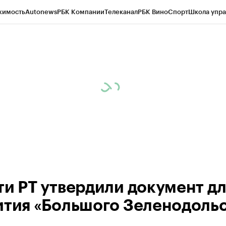
жимость
Autonews
РБК Компании
Телеканал
РБК Вино
Спорт
Школа упра
ипто
РБК Бизнес-среда
Дискуссионный клуб
Исследования
Кредитные 
рагентов
Политика
Экономика
Бизнес
Технологии и медиа
Финансы
Рын
ти РТ утвердили документ дл
ития «Большого Зеленодоль