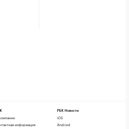
К
РБК Новости
компании
iOS
нтактная информация
Android