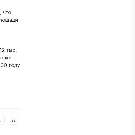
, что
площади
,2 тыс.
селка
030 году
д
газ