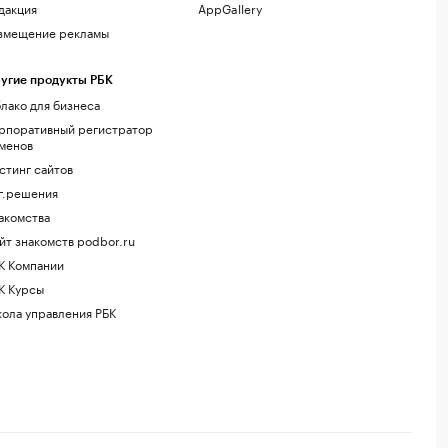
дакция
AppGallery
змещение рекламы
угие продукты РБК
лако для бизнеса
рпоративный регистратор
менов
стинг сайтов
г.решения
акомства
йт знакомств podbor.ru
К Компании
К Курсы
ола управления РБК