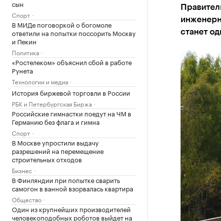
сын
Правитель
Спорт
инженерн
В МИДе поговоркой о богомоле
ответили на попытки поссорить Москву
станет од
и Пекин
Политика
«Ростелеком» объяснил сбой в работе
Рунета
Технологии и медиа
История биржевой торговли в России
РБК и Петербургская Биржа
Российские гимнастки поедут на ЧМ в
Германию без флага и гимна
Спорт
В Москве упростили выдачу
разрешений на перемещение
строительных отходов
Бизнес
В Финляндии при попытке сварить
самогон в ванной взорвалась квартира
Общество
Один из крупнейших производителей
человекоподобных роботов выйдет на