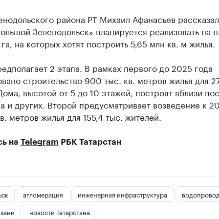
енодольского района РТ Михаил Афанасьев рассказал
Большой Зеленодольск» планируется реализовать на 
. га, на которых хотят построить 5,65 млн кв. м жилья.
едполагает 2 этапа. В рамках первого до 2025 года
вано строительство 900 тыс. кв. метров жилья для 27
Дома, высотой от 5 до 10 этажей, построят вблизи по
а и других. Второй предусматривает возведение к 2
кв. метров жилья для 155,4 тыс. жителей.
сь на
Telegram
РБК Татарстан
ьск
агломерация
инженерная инфраструктура
водопрово
азани
новости Татарстана