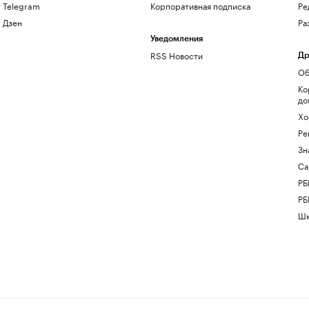
Telegram
Корпоративная подписка
Ре
Дзен
Ра
Уведомления
RSS Новости
Др
Об
Ко
до
Хо
Ре
Зн
Са
РБ
РБ
Шк