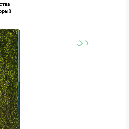
ства
торый