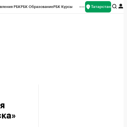
Татарстан
вления РБК
РБК Образование
РБК Курсы
рейтинги
Франшизы
Газета
ок наличной валюты
я
ска»