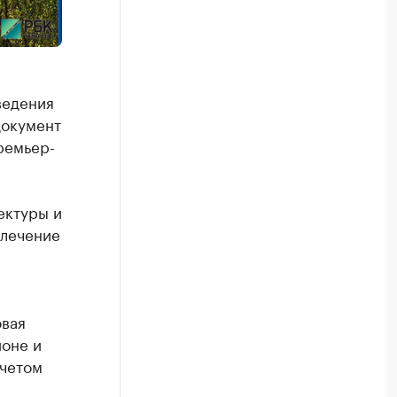
ведения
Документ
ремьер-
ектуры и
влечение
овая
йоне и
учетом