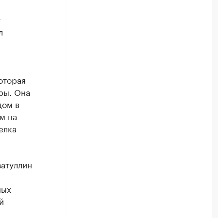
т
л
оторая
ры. Она
дом в
м на
елка
затуллин
ных
й