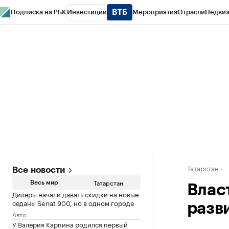
Подписка на РБК
Инвестиции
Мероприятия
Отрасли
Недви
РБК Life
Тренды
Визионеры
Национальные проекты
Город
Стиль
Кр
Спецпроекты СПб
Конференции СПб
Спецпроекты
Проверка конт
Татарстан
Все новости
Татарстан
Весь мир
Влас
Дилеры начали давать скидки на новые
седаны Senat 900, но в одном городе
разв
Авто
У Валерия Карпина родился первый