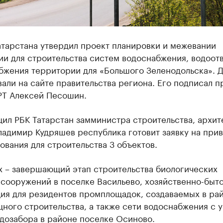
атарстана утвердил проект планировки и межевании
ии для строительства систем водоснабжения, водоот
абжения территории для «Большого Зеленодольска». 
али на сайте правительства региона. Его подписал п
РТ Алексей Песошин.
ил РБК Татарстан замминистра строительства, архит
ладимир Кудряшев республика готовит заявку на при
вания для строительства 3 объектов.
х – завершающий этап строительства биологических
сооружений в поселке Васильево, хозяйственно-быт
ия для резидентов промплощадок, создаваемых в ра
ного строительства, а также сети водоснабжения с 
дозабора в районе поселке Осиново.