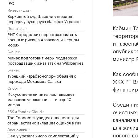
IPO
Инвестиции
Верховный суд Швеции утвердил
передачу сухогруза «Каффа» Украине
Кабмин Т
Политика
РНПК продолжит перестраховывать
территор
военные риски в Азовском и Черном
и газосн
морях
опубликов
Бизнес
Минэк подготовит меры поддержки
министр 
пострадавших из-за атак на Wildberries
Бизнес
Как сообщ
Турецкий «Трабзонспор» объявил о
ЖКХ РТ В
переходе Мохамеда Салаха
Спорт
финансиро
Искусственный интеллект вызовет
массовые увольнения — и еще 10
Среди ни
мифов
очистных 
РБК и Yandex Cloud
The Economist увидел опасность для
канализац
стран, активно вкладывающихся в ИИ
для жилищ
Экономика
нового во
Geely урезала число комплектаций у