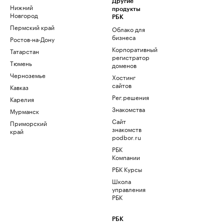
Другие
Нижний
продукты
Новгород
РБК
Пермский край
Облако для
бизнеса
Ростов-на-Дону
Корпоративный
Татарстан
регистратор
Тюмень
доменов
Черноземье
Хостинг
сайтов
Кавказ
Рег.решения
Карелия
Знакомства
Мурманск
Сайт
Приморский
знакомств
край
podbor.ru
РБК
Компании
РБК Курсы
Школа
управления
РБК
РБК