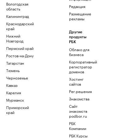
Вологодская
Редакция
область
Размещение
Калининград
рекламы
Краснодарский
край
Другие
Нижний
продукты
Новгород
РБК
Пермский край
Облако для
бизнеса
Ростов-на-Дону
Корпоративный
Татарстан
регистратор
Тюмень
доменов
Черноземье
Хостинг
сайтов
Кавказ
Рег.решения
Карелия
Знакомства
Мурманск
Сайт
Приморский
знакомств
край
podbor.ru
РБК
Компании
РБК Курсы