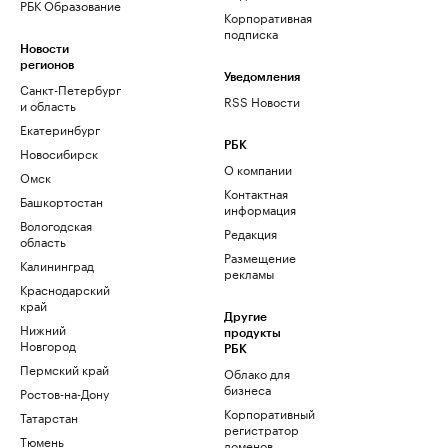
РБК Образование
Корпоративная
подписка
Новости
регионов
Уведомления
Санкт-Петербург
RSS Новости
и область
Екатеринбург
РБК
Новосибирск
О компании
Омск
Контактная
Башкортостан
информация
Вологодская
Редакция
область
Размещение
Калининград
рекламы
Краснодарский
край
Другие
Нижний
продукты
Новгород
РБК
Пермский край
Облако для
бизнеса
Ростов-на-Дону
Корпоративный
Татарстан
регистратор
Тюмень
доменов