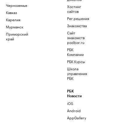
Черноземье
Хостинг
сайтов
Кавказ
Рег.решения
Карелия
Знакомства
Мурманск
Сайт
Приморский
знакомств
край
podbor.ru
РБК
Компании
РБК Курсы
Школа
управления
РБК
РБК
Новости
iOS
Android
AppGallery