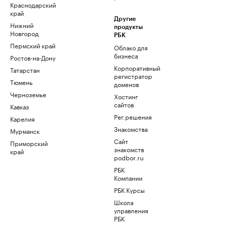
Краснодарский
край
Другие
Нижний
продукты
Новгород
РБК
Пермский край
Облако для
бизнеса
Ростов-на-Дону
Корпоративный
Татарстан
регистратор
Тюмень
доменов
Черноземье
Хостинг
сайтов
Кавказ
Рег.решения
Карелия
Знакомства
Мурманск
Сайт
Приморский
знакомств
край
podbor.ru
РБК
Компании
РБК Курсы
Школа
управления
РБК