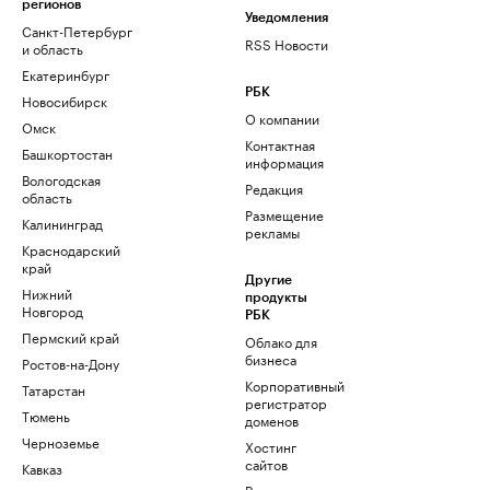
регионов
Уведомления
Санкт-Петербург
RSS Новости
и область
Екатеринбург
РБК
Новосибирск
О компании
Омск
Контактная
Башкортостан
информация
Вологодская
Редакция
область
Размещение
Калининград
рекламы
Краснодарский
край
Другие
Нижний
продукты
Новгород
РБК
Пермский край
Облако для
бизнеса
Ростов-на-Дону
Корпоративный
Татарстан
регистратор
Тюмень
доменов
Черноземье
Хостинг
сайтов
Кавказ
Рег.решения