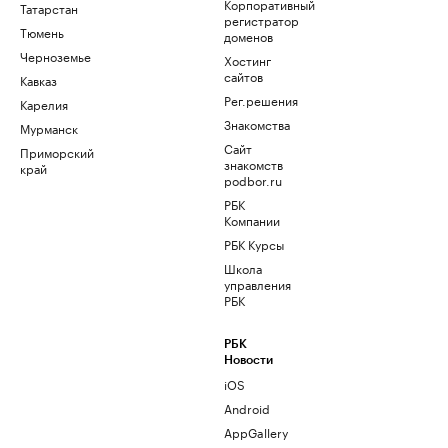
Корпоративный
Татарстан
регистратор
Тюмень
доменов
Черноземье
Хостинг
сайтов
Кавказ
Рег.решения
Карелия
Знакомства
Мурманск
Сайт
Приморский
знакомств
край
podbor.ru
РБК
Компании
РБК Курсы
Школа
управления
РБК
РБК
Новости
iOS
Android
AppGallery