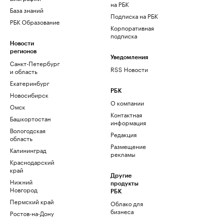
на РБК
База знаний
Подписка на РБК
РБК Образование
Корпоративная
подписка
Новости
регионов
Уведомления
Санкт-Петербург
RSS Новости
и область
Екатеринбург
РБК
Новосибирск
О компании
Омск
Контактная
Башкортостан
информация
Вологодская
Редакция
область
Размещение
Калининград
рекламы
Краснодарский
край
Другие
Нижний
продукты
Новгород
РБК
Пермский край
Облако для
бизнеса
Ростов-на-Дону