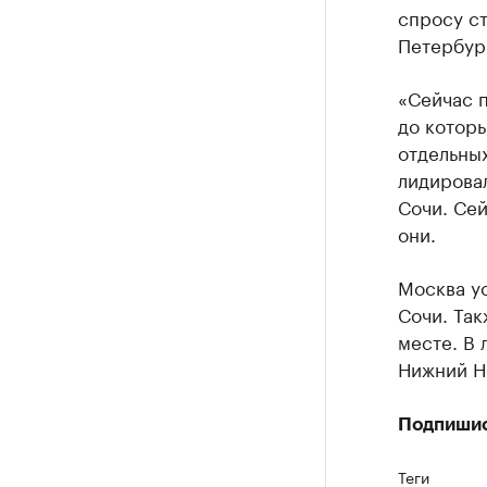
спросу ст
Петербур
«Сейчас п
до которы
отдельных
лидировал
Сочи. Сей
они.
Москва ус
Сочи. Так
месте. В 
Нижний Н
Подпиши
Теги