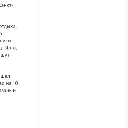
Санкт-
отдыха,
е
дники
, Ялта,
ишут
ышел
ас на 10
азань и