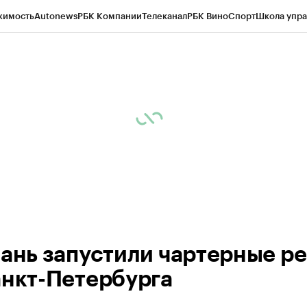
жимость
Autonews
РБК Компании
Телеканал
РБК Вино
Спорт
Школа упра
ипто
РБК Бизнес-среда
Дискуссионный клуб
Исследования
Кредитные 
рагентов
Политика
Экономика
Бизнес
Технологии и медиа
Финансы
Рын
зань запустили чартерные р
анкт-Петербурга