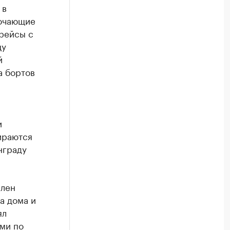
 в
лючающие
 рейсы с
цу
й
а бортов
и
ираются
нграду
елен
а дома и
ял
ами по