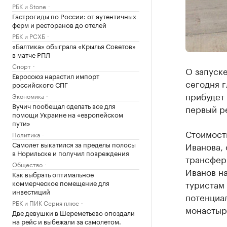
РБК и Stone
Гастрогиды по России: от аутентичных
ферм и ресторанов до отелей
РБК и РСХБ
«Балтика» обыграла «Крылья Советов»
в матче РПЛ
Спорт
О запуске
Евросоюз нарастил импорт
сегодня г
российского СПГ
прибудет 
Экономика
Вучич пообещал сделать все для
первый р
помощи Украине на «европейском
пути»
Стоимость
Политика
Самолет выкатился за пределы полосы
Иванова, 
в Норильске и получил повреждения
трансфер,
Общество
Иванов н
Как выбрать оптимальное
коммерческое помещение для
туристам 
инвестиций
потенциал
РБК и ПИК Серия плюс
монастырь
Две девушки в Шереметьево опоздали
на рейс и выбежали за самолетом.