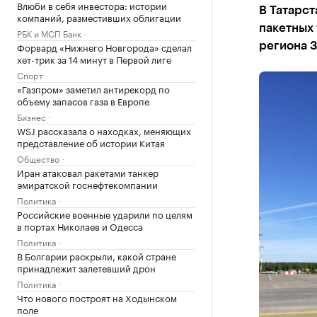
Влюби в себя инвестора: истории
В Татарст
компаний, разместивших облигации
пакетных 
РБК и МСП Банк
Форвард «Нижнего Новгорода» сделал
региона 
хет-трик за 14 минут в Первой лиге
Спорт
«Газпром» заметил антирекорд по
объему запасов газа в Европе
Бизнес
WSJ рассказала о находках, меняющих
представление об истории Китая
Общество
Иран атаковал ракетами танкер
эмиратской госнефтекомпании
Политика
Российские военные ударили по целям
в портах Николаев и Одесса
Политика
В Болгарии раскрыли, какой стране
принадлежит залетевший дрон
Политика
Что нового построят на Ходынском
поле