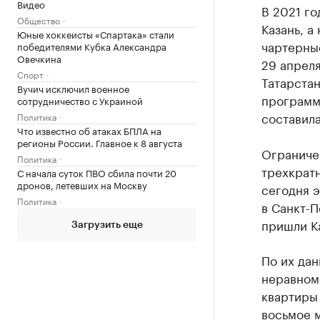
Видео
В 2021 го
Общество
Казань, а
Юные хоккеисты «Спартака» стали
чартерные
победителями Кубка Александра
Овечкина
29 апреля
Спорт
Татарстан
Вучич исключил военное
программы
сотрудничество с Украиной
составила
Политика
Что известно об атаках БПЛА на
регионы России. Главное к 8 августа
Ограниче
Политика
трехкрат
С начала суток ПВО сбила почти 20
дронов, летевших на Москву
сегодня 
Политика
в Санкт-П
пришли К
Загрузить еще
По их дан
неравноме
квартиры 
восьмое м