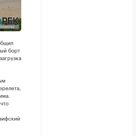
общил
вый борт
загрузка
ым
ерелета,
мма.
что
Раифский