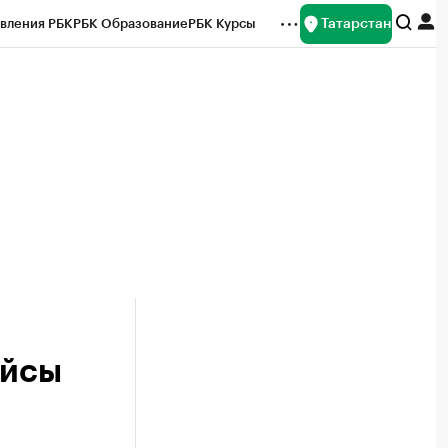
Татарстан
вления РБК
РБК Образование
РБК Курсы
рейтинги
Франшизы
Газета
ок наличной валюты
ейсы