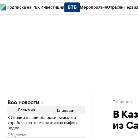
Подписка на РБК
Инвестиции
Мероприятия
Отрасли
Недви
РБК Life
Тренды
Визионеры
Национальные проекты
Город
Стиль
Кр
Спецпроекты СПб
Конференции СПб
Спецпроекты
Проверка конт
Татарстан
Все новости
Татарстан
Весь мир
В Ка
В Италии нашли обломки римского
корабля с сотнями античных амфор.
из С
Видео
Общество