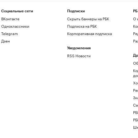
Социальные сети
Подписки
РБ
ВКонтакте
Скрыть баннеры на РБК
О 
Одноклассники
Подписка на РБК
Ко
Telegram
Корпоративная подписка
Ре
Дзен
Ра
Уведомления
RSS Новости
Др
Об
Ко
до
Хо
Ре
Зн
Са
РБ
РБ
Шк