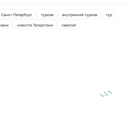
Санкт-Петербург
туризм
внутренний туризм
тур
азани
новости Татарстана
самолет