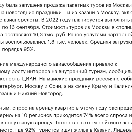
ду была запущена продажа пакетных туров из Москвы
 на новогодние праздники – и из Казани в Москву, вк
 авиаперелеты. В 2022 году планируется выполнять
 по 16 сентября. Стоимость туров из Москвы в столи
а составляет 16,3 тыс. руб. Ранее услугами чартерно
 воспользовались 1,8 тыс. человек. Средняя загрузк
 порядка 95%.
ние международного авиасообщения привело к
ному росту интереса на внутренний туризм, сообщил
эксперты ЦИАН. На майские праздники россияне соб
етербург, Москву и Сочи, а на смену Крыму и Калини
азань и Нижний Новгород.
ным, спрос на аренду квартир в этому году распред
рно: на 10 регионов приходится 74% всего спроса н
в посуточную аренду. Татарстан в этом рейтинге зан
есто, где 92% туристов ищут жилье в Казани. Лидер