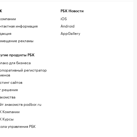
К
РБК Новости
компании
iOS
нтактная информация
Android
дакция
AppGallery
змещение рекламы
угие продукты РБК
лако для бизнеса
рпоративный регистратор
менов
стинг сайтов
г.решения
акомства
йт знакомств podbor.ru
К Компании
К Курсы
ола управления РБК