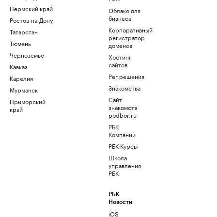
Пермский край
Облако для
бизнеса
Ростов-на-Дону
Корпоративный
Татарстан
регистратор
Тюмень
доменов
Черноземье
Хостинг
сайтов
Кавказ
Рег.решения
Карелия
Знакомства
Мурманск
Сайт
Приморский
знакомств
край
podbor.ru
РБК
Компании
РБК Курсы
Школа
управления
РБК
РБК
Новости
iOS