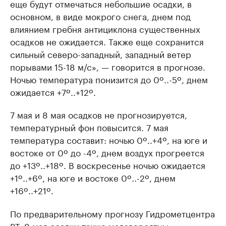
еще будут отмечаться небольшие осадки, в
основном, в виде мокрого снега, днем под
влиянием гребня антициклона существенных
осадков не ожидается. Также еще сохранится
сильный северо-западный, западный ветер
порывами 15-18 м/с», — говорится в прогнозе.
Ночью температура понизится до 0º..-5º, днем
ожидается +7º..+12º.
7 мая и 8 мая осадков не прогнозируется,
температурный фон повысится. 7 мая
температура составит: ночью 0º..+4º, на юге и
востоке от 0º до -4º, днем воздух прогреется
до +13º..+18º. В воскресенье ночью ожидается
+1º..+6º, на юге и востоке 0º..-2º, днем
+16º..+21º.
По предварительному прогнозу Гидрометцентра
РТ, 9 мая осадки также маловероятны.