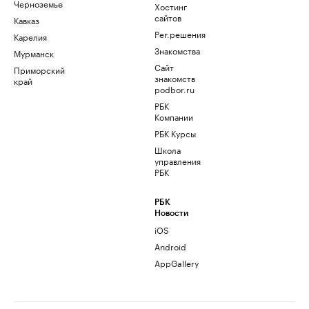
Черноземье
Хостинг
сайтов
Кавказ
Рег.решения
Карелия
Знакомства
Мурманск
Сайт
Приморский
знакомств
край
podbor.ru
РБК
Компании
РБК Курсы
Школа
управления
РБК
РБК
Новости
iOS
Android
AppGallery