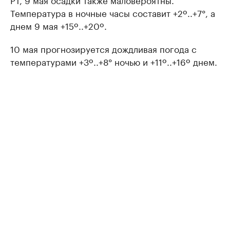
Температура в ночные часы составит +2º..+7°, а
днем 9 мая +15º..+20º.
10 мая прогнозируется дождливая погода с
температурами +3º..+8° ночью и +11º..+16º днем.