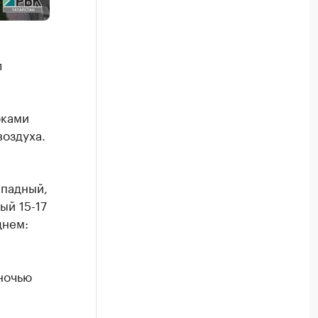
л
оками
воздуха.
ападный,
ый 15-17
днем:
ночью