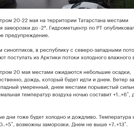
тром 20-22 мая на территории Татарстана местами
 заморозки до -2°. Гидрометцентр по РТ опубликова
е предупреждение.
м синоптиков, в республику с северо-западными пот
т поступать из Арктики потоки холодного влажного 
утром 20 мая местами ожидаются небольшие осадки,
твенно, дождь, который будет идти и днем. Ветер з
ападный умеренный, днем местами порывистый сильн
мальная температур воздуха ночью составит +1..+6˚, 
е дни тоже будет холодно и дождливо. Температура 
0..+5˚, возможны заморозки. Днем не выше +7..+13˚.