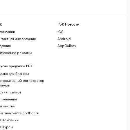
К
РБК Новости
компании
iOS
нтактная информация
Android
дакция
AppGallery
змещение рекламы
угие продукты РБК
лако для бизнеса
рпоративный регистратор
менов
стинг сайтов
г.решения
акомства
йт знакомств podbor.ru
К Компании
К Курсы