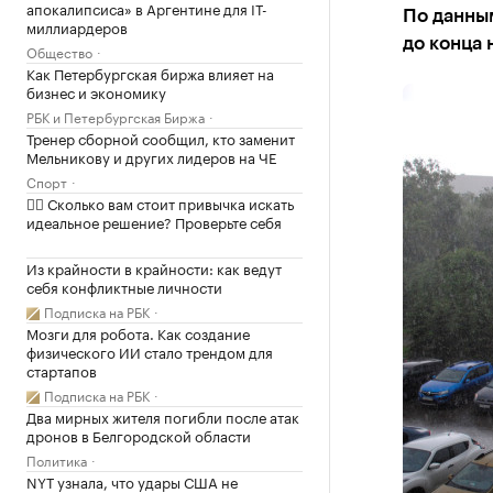
апокалипсиса» в Аргентине для IT-
По данным
миллиардеров
до конца
Общество
Как Петербургская биржа влияет на
бизнес и экономику
РБК и Петербургская Биржа
Тренер сборной сообщил, кто заменит
Мельникову и других лидеров на ЧЕ
Спорт
✍🏻 Сколько вам стоит привычка искать
идеальное решение? Проверьте себя
Из крайности в крайности: как ведут
себя конфликтные личности
Подписка на РБК
Мозги для робота. Как создание
физического ИИ стало трендом для
стартапов
Подписка на РБК
Два мирных жителя погибли после атак
дронов в Белгородской области
Политика
NYT узнала, что удары США не