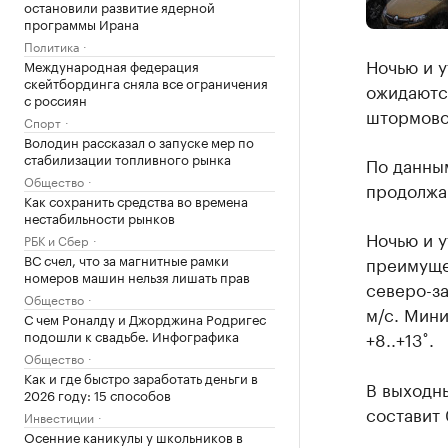
остановили развитие ядерной
программы Ирана
Политика
Ночью и у
Международная федерация
скейтбординга сняла все ограничения
ожидаются
с россиян
штормово
Спорт
Володин рассказал о запуске мер по
стабилизации топливного рынка
По данны
Общество
продолжаю
Как сохранить средства во времена
нестабильности рынков
Ночью и 
РБК и Сбер
ВС счел, что за магнитные рамки
преимущес
номеров машин нельзя лишать прав
северо-з
Общество
м/с. Мини
С чем Роналду и Джорджина Родригес
подошли к свадьбе. Инфографика
+8..+13˚.
Общество
Как и где быстро заработать деньги в
В выходны
2026 году: 15 способов
составит 
Инвестиции
Осенние каникулы у школьников в