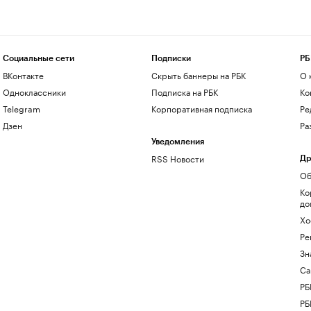
Социальные сети
Подписки
РБ
ВКонтакте
Скрыть баннеры на РБК
О 
Одноклассники
Подписка на РБК
Ко
Telegram
Корпоративная подписка
Ре
Дзен
Ра
Уведомления
RSS Новости
Др
Об
Ко
до
Хо
Ре
Зн
Са
РБ
РБ