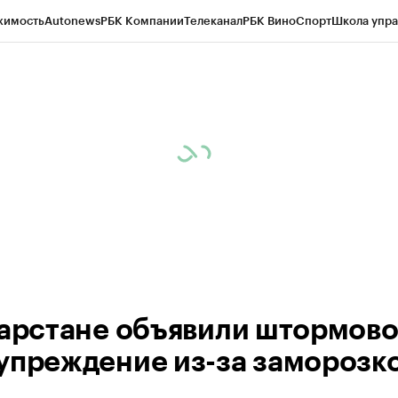
жимость
Autonews
РБК Компании
Телеканал
РБК Вино
Спорт
Школа упра
ипто
РБК Бизнес-среда
Дискуссионный клуб
Исследования
Кредитные 
рагентов
Политика
Экономика
Бизнес
Технологии и медиа
Финансы
Рын
тарстане объявили штормов
упреждение из-за заморозк