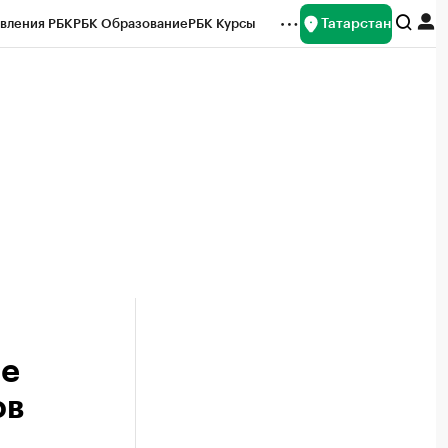
Татарстан
вления РБК
РБК Образование
РБК Курсы
рейтинги
Франшизы
Газета
ок наличной валюты
ое
ов