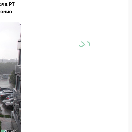
я в РТ
ление