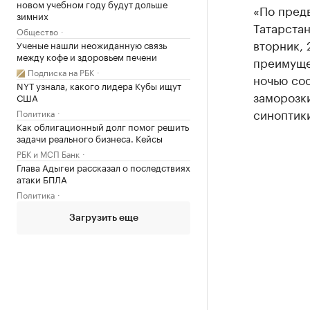
новом учебном году будут дольше
«По пред
зимних
Татарстан
Общество
вторник,
Ученые нашли неожиданную связь
между кофе и здоровьем печени
преимуще
Подписка на РБК
ночью сос
NYT узнала, какого лидера Кубы ищут
заморозки
США
синоптик
Политика
Как облигационный долг помог решить
задачи реального бизнеса. Кейсы
РБК и МСП Банк
Глава Адыгеи рассказал о последствиях
атаки БПЛА
Политика
Загрузить еще