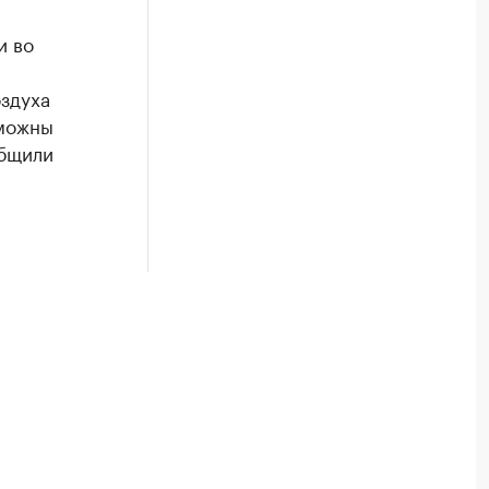
и во
здуха
зможны
общили