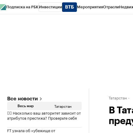
Подписка на РБК
Инвестиции
Мероприятия
Отрасли
Недви
РБК Life
Тренды
Визионеры
Национальные проекты
Город
Стиль
Кр
Спецпроекты СПб
Конференции СПб
Спецпроекты
Проверка конт
Татарстан
Все новости
Татарстан
Весь мир
В Та
✍🏻 Насколько ваш авторитет зависит от
атрибутов престижа? Проверьте себя
пред
FT узнала об «убежище от