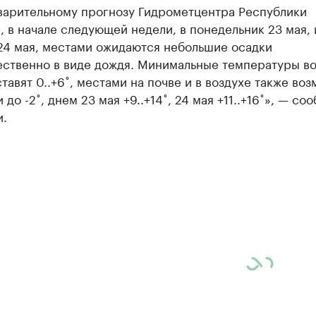
варительному прогнозу Гидрометцентра Республики
, в начале следующей недели, в понедельник 23 мая, 
 24 мая, местами ожидаются небольшие осадки
ственно в виде дождя. Минимальные температуры во
тавят 0..+6˚, местами на почве и в воздухе также во
 до -2˚, днем 23 мая +9..+14˚, 24 мая +11..+16˚», — со
и.