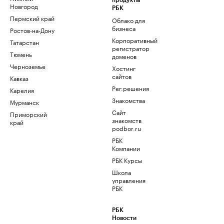
продукты
Новгород
РБК
Пермский край
Облако для
бизнеса
Ростов-на-Дону
Корпоративный
Татарстан
регистратор
Тюмень
доменов
Черноземье
Хостинг
сайтов
Кавказ
Рег.решения
Карелия
Знакомства
Мурманск
Сайт
Приморский
знакомств
край
podbor.ru
РБК
Компании
РБК Курсы
Школа
управления
РБК
РБК
Новости