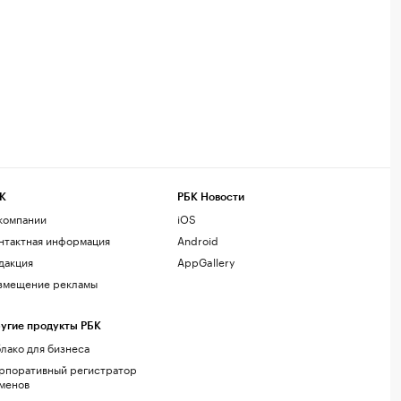
К
РБК Новости
компании
iOS
нтактная информация
Android
дакция
AppGallery
змещение рекламы
угие продукты РБК
лако для бизнеса
рпоративный регистратор
менов