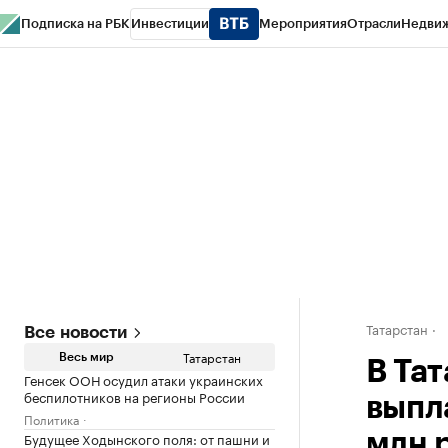
Подписка на РБК
Инвестиции
Мероприятия
Отрасли
Недви
РБК Life
Тренды
Визионеры
Национальные проекты
Город
Стиль
Кр
Спецпроекты СПб
Конференции СПб
Спецпроекты
Проверка конт
Татарстан
Все новости
Татарстан
Весь мир
В Та
Генсек ООН осудил атаки украинских
беспилотников на регионы России
выпл
Политика
Будущее Ходынского поля: от пашни и
млн 