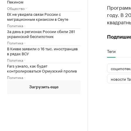
Пекином
Программ
Общество
году. В 2
ЕК не увидела связи России с
миграционным кризисом в Сеуте
квадратны
Политика
За день в регионах России сбили 281
украинский беспилотник
Подпиши
Политика
В Киеве заявили о 16 тыс. иностранцев
Теги
в рядах ВСУ
Политика
Fars узнало, как будет
соципотек
контролироваться Ормузский пролив
Политика
новости Та
Загрузить еще