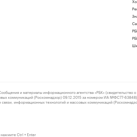
Хо
Ре
Зн
Са
РБ
РБ
Шк
ения и материалы информационного агентства «РБК» (свидетельство о 
овых коммуникаций (Роскомнадзор) 09.12.2015 за номером ИА №ФС77-63848) 
 связи, информационных технологий и массовых коммуникаций (Роскомнадз
нажмите Ctrl + Enter