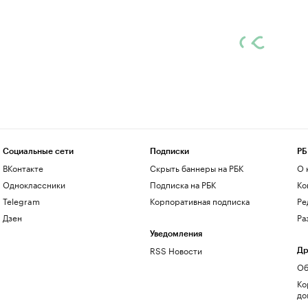
Социальные сети
Подписки
РБ
ВКонтакте
Скрыть баннеры на РБК
О 
Одноклассники
Подписка на РБК
Ко
Telegram
Корпоративная подписка
Ре
Дзен
Ра
Уведомления
RSS Новости
Др
Об
Ко
до