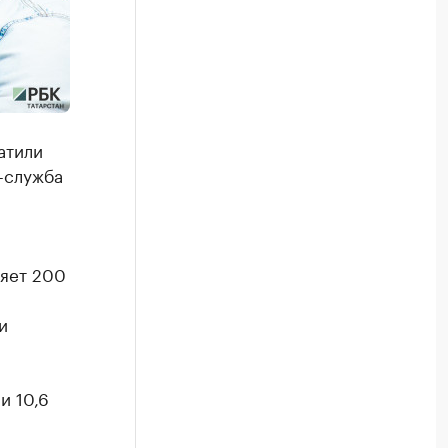
атили
-служба
ляет 200
и
и 10,6