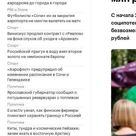
аэродрома до города в городе
РБК и Stone
Футболисты «Сочи» из-за закрытия
С начала 
аэропорта не смогли вылететь на матч
соципотек
Спорт
безвозме
Винисиус продлил контракт с «Реалом»
на фоне слухов об уходе в «Арсенал»
рублей
Спорт
Российский прыгун в воду взял второе
золото на чемпионате Европы
Спорт
«Аэрофлот» предупредил об
изменении расписания в Сочи и
Геленджике
Политика
Ярославский губернатор сообщил о
потушенных резервуарах с топливом
Политика
Euractiv узнал, как финские фермеры
помогают охранять границу с Россией
Политика
Киты, тундра и космические пейзажи:
зачем ехать в восточную Арктику