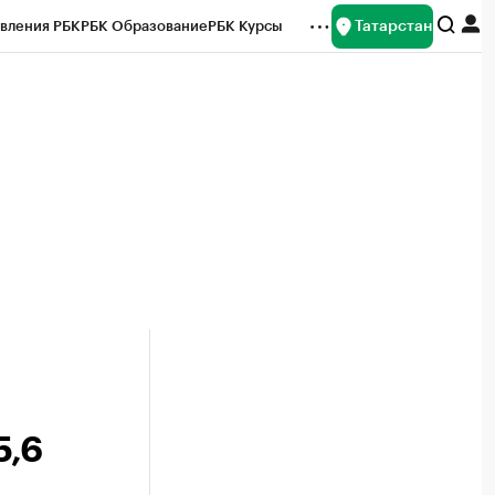
Татарстан
вления РБК
РБК Образование
РБК Курсы
рейтинги
Франшизы
Газета
ок наличной валюты
5,6