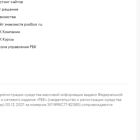
стинг сайтов
г.решения
акомства
йт знакомств podbor.ru
К Компании
К Курсы
ола управления РБК
регистрации средства массовой информации выдано Федеральной
и сетевого издания «РБК» (свидетельство о регистрации средства
ор) 03.12.2021 за номером ЭЛ №ФС77-82385) сопровождаются