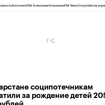
жимость
Autonews
РБК Компании
Телеканал
РБК Вино
Спорт
Школа упра
ипто
РБК Бизнес-среда
Дискуссионный клуб
Исследования
Кредитные 
рагентов
Политика
Экономика
Бизнес
Технологии и медиа
Финансы
Рын
тарстане соципотечникам
атили за рождение детей 20
рублей