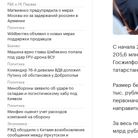
РБК и УК Первая
Матвиенко предупредила о мерах
Москвы из-за задержаний россиян в
Армении
Политика
Wildberries объявил о новых мерах
поддержки продавцов
С начала 
Бизнес
Машина врио главы Шебекино попала
205,6 млн
под удар FPV‑дрона ВСУ
Госжилфон
Политика
татарстан
Командир 76-й дивизии ВДВ доложил
Путину об обстановке у Доброполья
Политика
Размер б
Минобороны заявило об ударе по
тыс. рубл
складам и логистическому хабу под
Киевом
первонача
Политика
направить
Минфин оценит учет расходов
компаний на оборону
За весь 
Экономика
РЖД обсудили с Китаем возобновление
млрд руб
сообщения между Иркутском и