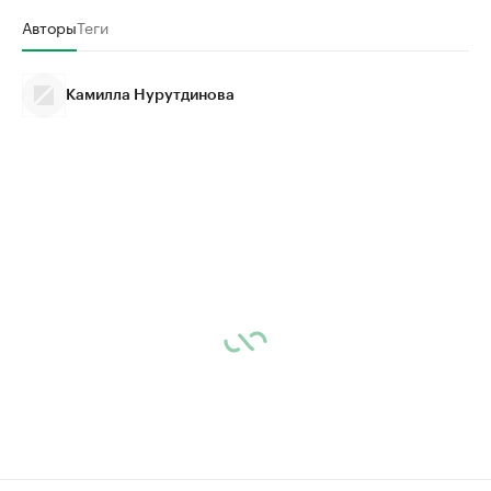
Авторы
Теги
Камилла Нурутдинова