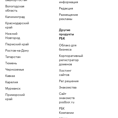
информация
Вологодская
Редакция
область
Размещение
Калининград
рекламы
Краснодарский
край
Другие
Нижний
продукты
Новгород
РБК
Пермский край
Облако для
бизнеса
Ростов-на-Дону
Корпоративный
Татарстан
регистратор
Тюмень
доменов
Черноземье
Хостинг
сайтов
Кавказ
Рег.решения
Карелия
Знакомства
Мурманск
Сайт
Приморский
знакомств
край
podbor.ru
РБК
Компании