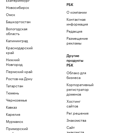
РБК
Новосибирск
О компании
Омск
Контактная
Башкортостан
информация
Вологодская
Редакция
область
Размещение
Калининград
рекламы
Краснодарский
край
Другие
Нижний
продукты
Новгород
РБК
Пермский край
Облако для
бизнеса
Ростов-на-Дону
Корпоративный
Татарстан
регистратор
Тюмень
доменов
Черноземье
Хостинг
сайтов
Кавказ
Рег.решения
Карелия
Знакомства
Мурманск
Сайт
Приморский
знакомств
край