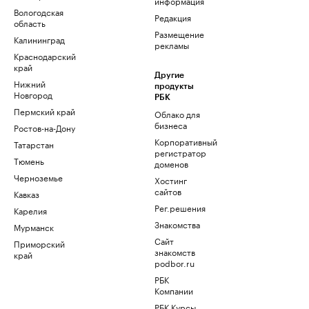
информация
Вологодская
Редакция
область
Размещение
Калининград
рекламы
Краснодарский
край
Другие
Нижний
продукты
Новгород
РБК
Пермский край
Облако для
бизнеса
Ростов-на-Дону
Корпоративный
Татарстан
регистратор
Тюмень
доменов
Черноземье
Хостинг
сайтов
Кавказ
Рег.решения
Карелия
Знакомства
Мурманск
Сайт
Приморский
знакомств
край
podbor.ru
РБК
Компании
РБК Курсы