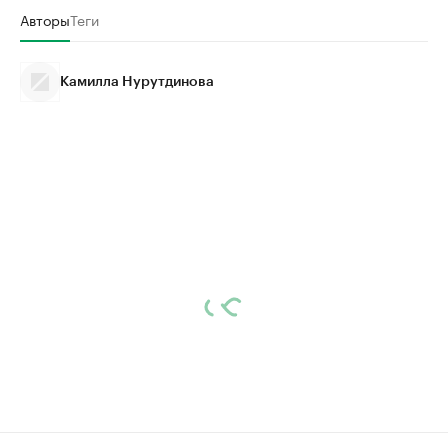
Авторы
Теги
Камилла Нурутдинова