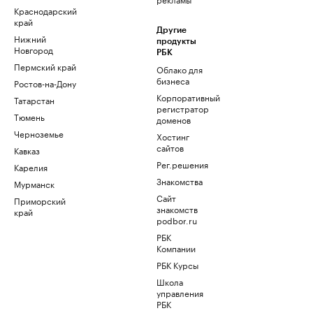
Краснодарский
край
Другие
Нижний
продукты
Новгород
РБК
Пермский край
Облако для
бизнеса
Ростов-на-Дону
Корпоративный
Татарстан
регистратор
Тюмень
доменов
Черноземье
Хостинг
сайтов
Кавказ
Рег.решения
Карелия
Знакомства
Мурманск
Сайт
Приморский
знакомств
край
podbor.ru
РБК
Компании
РБК Курсы
Школа
управления
РБК