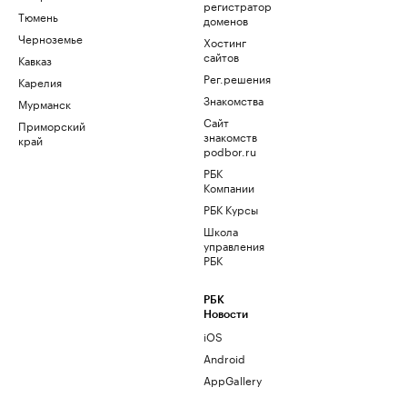
регистратор
Тюмень
доменов
Черноземье
Хостинг
сайтов
Кавказ
Рег.решения
Карелия
Знакомства
Мурманск
Сайт
Приморский
знакомств
край
podbor.ru
РБК
Компании
РБК Курсы
Школа
управления
РБК
РБК
Новости
iOS
Android
AppGallery